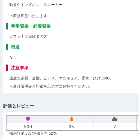
動きやすいズボン、スニーカー。
上着は用意いたします。
希望資格・必要資格
☆ファミマ経験者の方！
待遇
なし
注意事項
過度の茶髪、金髪、ピアス、マニキュア、香水、ひげはNG。
※身分証明書と印鑑を忘れずにお持ちください。
評価とレビュー
500
35
7
採用取消 3回
/評価入力 62%