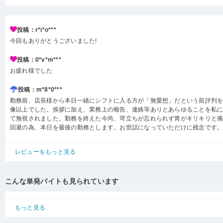
投稿：r*i*o***
今回もありがとうございました!
投稿：0*v*m***
お疲れ様でした
投稿：m*8*0***
勤務前、店長様から本日一緒にシフトに入る方が「無愛想」だという前評判
像以上でした。挨拶に加え、業務上の報告、連絡等ありとあらゆることを私
て無視されました。勤務を終えた今尚、苛立ちが忘れられず胃がキリキリと痛
回避の為、本日を最後の勤務とします。お世話になっていただけに残念です
レビューをもっと見る
こんな単発バイトも見られています
もっと見る