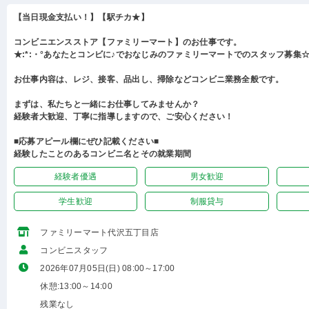
【当日現金支払い！】【駅チカ★】
コンビニエンスストア【ファミリーマート】のお仕事です。
★:*:・°あなたとコンビに♪でおなじみのファミリーマートでのスタッフ募集☆:
お仕事内容は、レジ、接客、品出し、掃除などコンビニ業務全般です。
まずは、私たちと一緒にお仕事してみませんか？
経験者大歓迎、丁寧に指導しますので、ご安心ください！
■応募アピール欄にぜひ記載ください■
経験したことのあるコンビニ名とその就業期間
経験者優遇
男女歓迎
学生歓迎
制服貸与
ファミリーマート代沢五丁目店
コンビニスタッフ
2026年07月05日(日) 08:00～17:00
休憩:13:00～14:00
残業なし