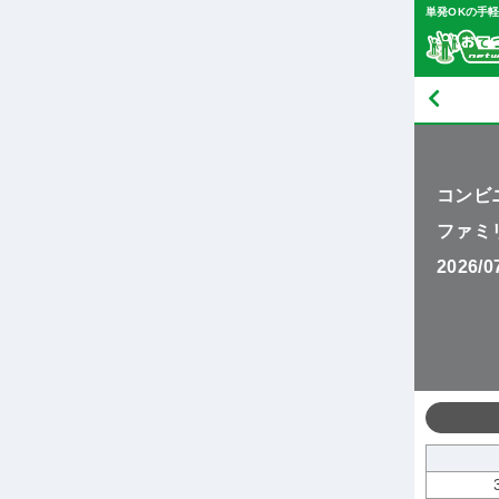
単発OKの手
コンビ
ファミ
2026/