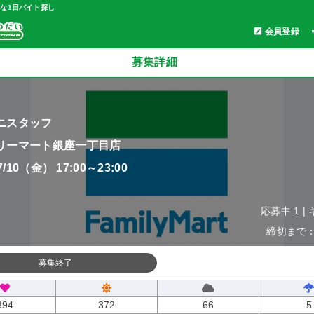
軽な1日バイト探し
会員登録
募集詳細
ニスタッフ
リーマート銀座一丁目店
07/10（金） 17:00～23:00
応募中 1 |
締切まで：0
募集終了
394
372
66
5