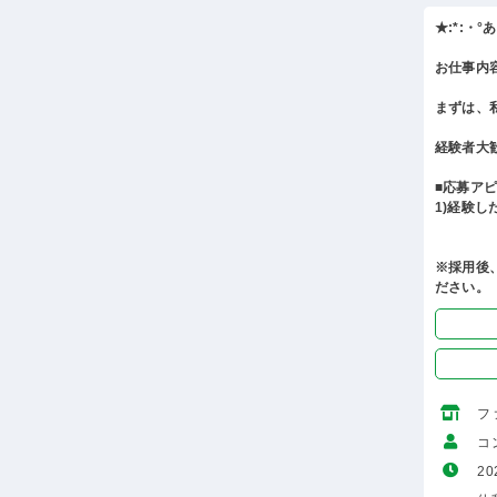
★:*:・
お仕事内
まずは、
経験者大
■応募ア
1)経験
※採用後
ださい。
フ
コ
20