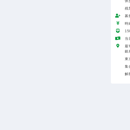
休
残
募
時給
1
当
最
銀
東
集
解