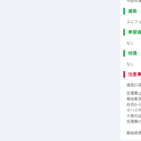
※顔写
服装
ユニフ
希望
なし
待遇
なし
注意
過度の
交通費
最短最
自宅か
※バス
※身分
交通費
最短経