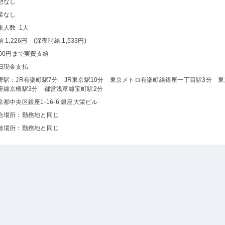
憩なし
業なし
集人数 1人
 1,226円 (深夜時給 1,533円)
500円まで実費支給
日現金支払
寄駅：JR有楽町駅7分 JR東京駅10分 東京メトロ有楽町線銀座一丁目駅3分 
座線京橋駅3分 都営浅草線宝町駅2分
京都中央区銀座1-16-6 銀座大栄ビル
合場所：勤務地と同じ
散場所：勤務地と同じ