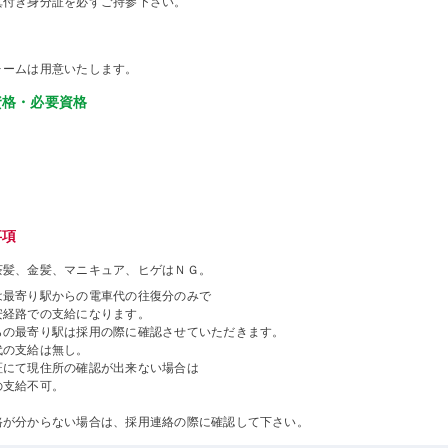
真付き身分証を必ずご持参下さい。
ォームは用意いたします。
資格・必要資格
事項
茶髪、金髪、マニキュア、ヒゲはＮＧ。
は最寄り駅からの電車代の往復分のみで
安経路での支給になります。
らの最寄り駅は採用の際に確認させていただきます。
代の支給は無し。
証にて現住所の確認が出来ない場合は
の支給不可。
路が分からない場合は、採用連絡の際に確認して下さい。