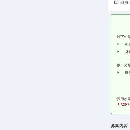
採用取消 
以下の
発
発
以下の
勤
採用が
くださ
募集内容