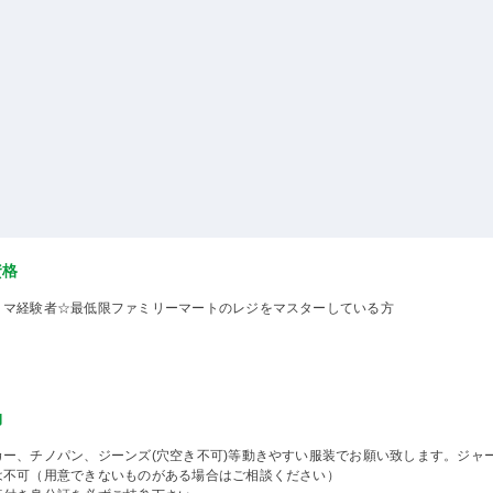
資格
ミマ経験者☆最低限ファミリーマートのレジをマスターしている方
物
カー、チノパン、ジーンズ(穴空き不可)等動きやすい服装でお願い致します。ジャ
は不可（用意できないものがある場合はご相談ください）