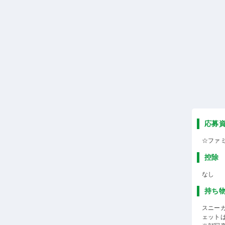
応募
☆ファ
控除
なし
持ち
スニー
ェット