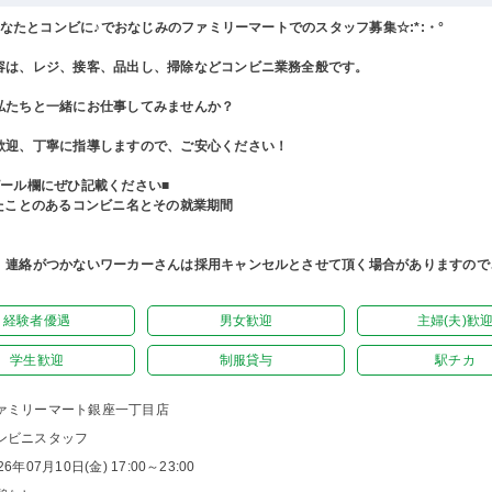
°あなたとコンビに♪でおなじみのファミリーマートでのスタッフ募集☆:*:・°
容は、レジ、接客、品出し、掃除などコンビニ業務全般です。
私たちと一緒にお仕事してみませんか？
歓迎、丁寧に指導しますので、ご安心ください！
ピール欄にぜひ記載ください■
したことのあるコンビニ名とその就業期間
、連絡がつかないワーカーさんは採用キャンセルとさせて頂く場合がありますので
経験者優遇
男女歓迎
主婦(夫)歓
学生歓迎
制服貸与
駅チカ
ァミリーマート銀座一丁目店
ンビニスタッフ
26年07月10日(金) 17:00～23:00