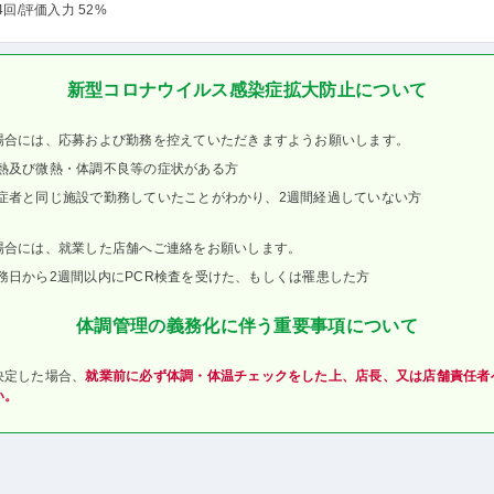
4回
/評価入力 52%
新型コロナウイルス感染症拡大防止について
場合には、応募および勤務を控えていただきますようお願いします。
熱及び微熱・体調不良等の症状がある方
症者と同じ施設で勤務していたことがわかり、2週間経過していない方
場合には、就業した店舗へご連絡をお願いします。
務日から2週間以内にPCR検査を受けた、もしくは罹患した方
体調管理の義務化に伴う重要事項について
決定した場合、
就業前に必ず体調・体温チェックをした上、店長、又は店舗責任者
い。