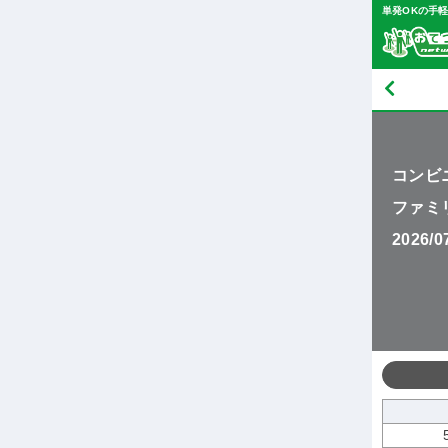
単発OKの手
コンビ
ファミ
2026/