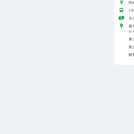
時給
1
当
最
か
東
集
解