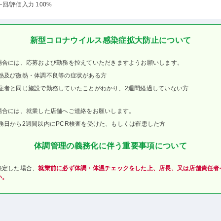
-回
/評価入力 100%
新型コロナウイルス感染症拡大防止について
場合には、応募および勤務を控えていただきますようお願いします。
熱及び微熱・体調不良等の症状がある方
症者と同じ施設で勤務していたことがわかり、2週間経過していない方
場合には、就業した店舗へご連絡をお願いします。
務日から2週間以内にPCR検査を受けた、もしくは罹患した方
体調管理の義務化に伴う重要事項について
決定した場合、
就業前に必ず体調・体温チェックをした上、店長、又は店舗責任者
い。