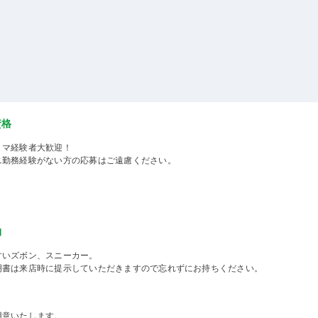
資格
ミマ経験者大歓迎！
ニ勤務経験がない方の応募はご遠慮ください。
物
すいズボン、スニーカー。
明書は来店時に提示していただきますので忘れずにお持ちください。
用意いたします。