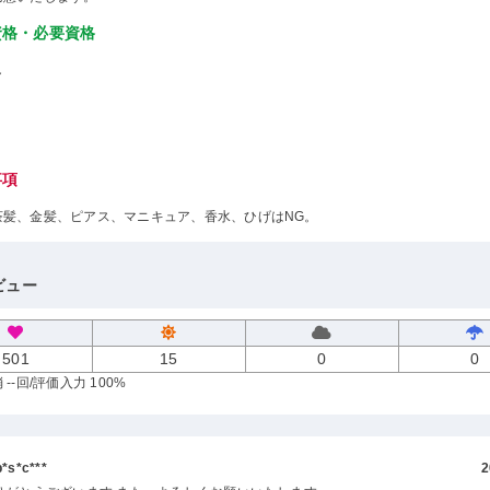
資格・必要資格
し
事項
茶髪、金髪、ピアス、マニキュア、香水、ひげはNG。
ビュー
501
15
0
0
--回
/評価入力 100%
s*c***
2