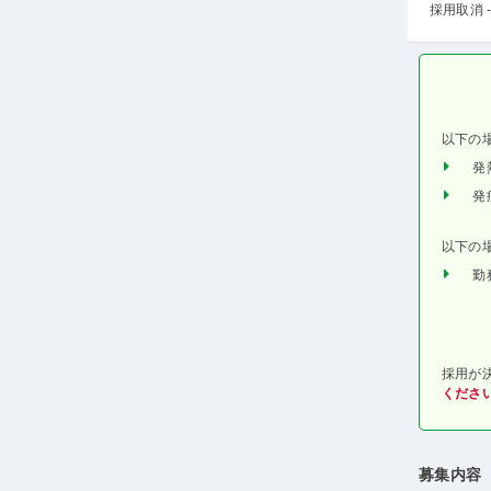
採用取消 -
以下の
発
発
以下の
勤
採用が
くださ
募集内容