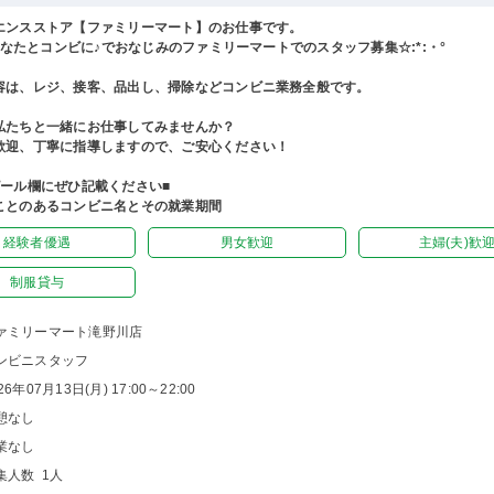
エンスストア【ファミリーマート】のお仕事です。
°あなたとコンビに♪でおなじみのファミリーマートでのスタッフ募集☆:*:・°
容は、レジ、接客、品出し、掃除などコンビニ業務全般です。
私たちと一緒にお仕事してみませんか？
歓迎、丁寧に指導しますので、ご安心ください！
ピール欄にぜひ記載ください■
ことのあるコンビニ名とその就業期間
経験者優遇
男女歓迎
主婦(夫)歓
制服貸与
ァミリーマート滝野川店
ンビニスタッフ
26年07月13日(月) 17:00～22:00
憩なし
業なし
集人数 1人