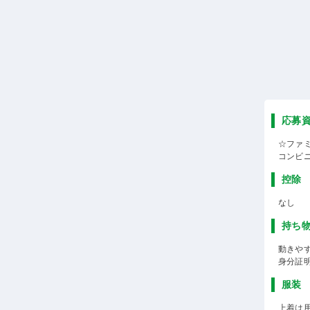
応募
☆ファ
コンビ
控除
なし
持ち
動きや
身分証
服装
上着は