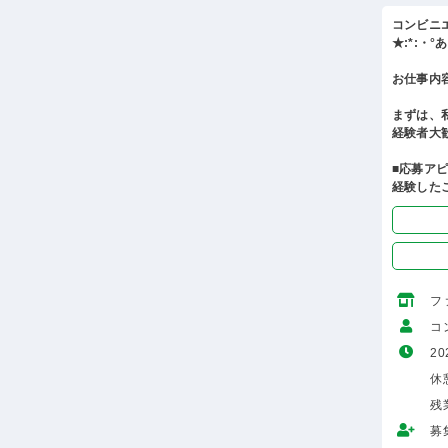
コンビニ
★:*:・
お仕事内
まずは、
経験者大
■応募ア
経験した
フ
コ
20
休
残
募