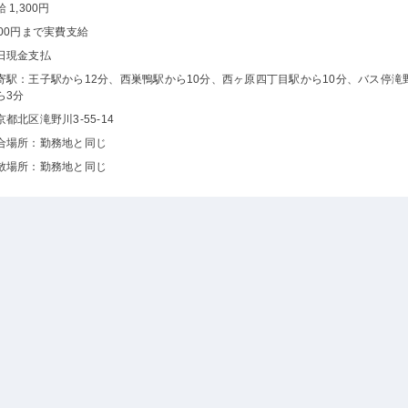
 1,300円
000円まで実費支給
日現金支払
寄駅：王子駅から12分、西巣鴨駅から10分、西ヶ原四丁目駅から10分、バス停滝
ら3分
京都北区滝野川3-55-14
合場所：勤務地と同じ
散場所：勤務地と同じ