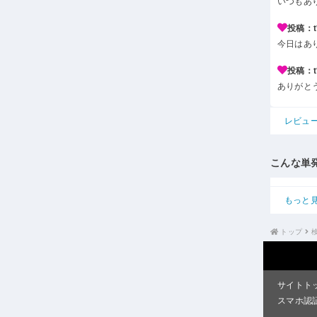
いつもあ
投稿：t*
今日はあ
投稿：t*
ありがと
レビュ
こんな単
もっと
トップ
サイトト
スマホ認