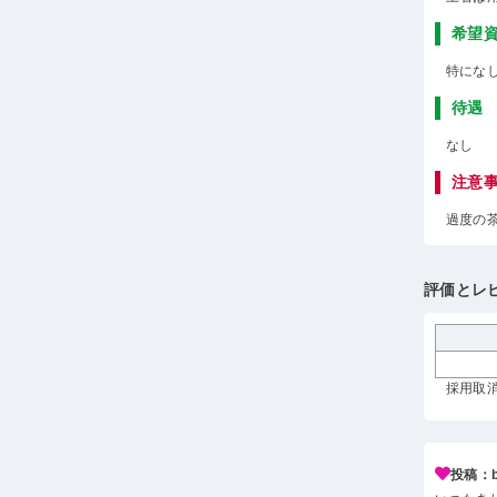
希望
特にな
待遇
なし
注意
過度の
評価とレ
採用取消 
投稿：b*