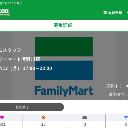
軽な1日バイト探し
会員登録
募集詳細
ニスタッフ
リーマート滝野川店
07/13（月） 17:00～22:00
応募中 1 |
締切まで：0
募集終了
501
15
0
0