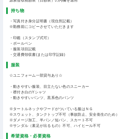
源泉徴収税額表（日額表）の丙欄を適用
持ち物
・写真付き身分証明書（現住所記載）
※勤務前にコピーさせていただきます
・印鑑（スタンプ式可）
・ボールペン
・服装項目記載
・交通費領収書(または印字記録)
服装
☆ユニフォーム一部貸与あり☆
・動きやすい服装、目立たない色のスニーカー
・襟付き白のYシャツ
・動きやすいパンツ、黒系色のパンツ
※タートルネックやフードがついている服はＮＧ
※スウェット、タンクトップ不可（事故防止、安全衛生のため）
※ダメージ加工、半パン／短パン、スカート不可
※サンダル（素足が出るもの）不可、ハイヒール不可
希望資格・必要資格