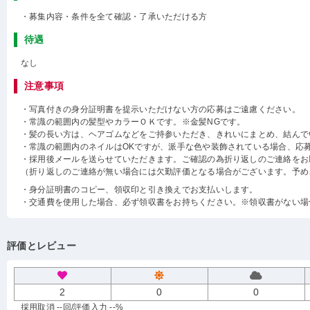
・募集内容・条件を全て確認・了承いただける方
待遇
なし
注意事項
・写真付きの身分証明書を提示いただけない方の応募はご遠慮ください。
・常識の範囲内の髪型やカラーＯＫです。※金髪NGです。
・髪の長い方は、ヘアゴムなどをご持参いただき、きれいにまとめ、結んで
・常識の範囲内のネイルはOKですが、派手な色や装飾されている場合、応
・採用後メールを送らせていただきます。ご確認の為折り返しのご連絡をお
（折り返しのご連絡が無い場合には欠勤評価となる場合がございます。予め
・身分証明書のコピー、領収印と引き換えでお支払いします。
・交通費を使用した場合、必ず領収書をお持ちください。※領収書がない場
評価とレビュー
2
0
0
採用取消 --回
/評価入力 --%