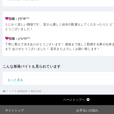
投稿：j*5*8***
とにかく楽しい職場です。 皆さん優しく給水の配慮もしてくださったりと と
とうございました！
投稿：y*u*h***
丁寧に教えて頂きありがとうございます！ 最後まで楽しく勤務する事が出来ま
まで ありがとうございました！ 是非またよろしくお願い致します！
こんな単発バイトも見られています
もっと見る
トップ
検索結果
募集詳細
ページトップへ
サイトトップ
お手伝いの流れ