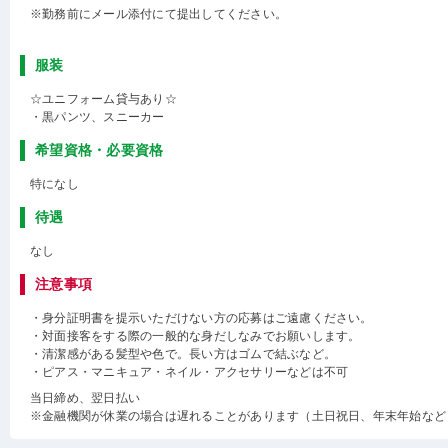
※勤務前にメール添付にて提出してください。
服装
☆ユニフォーム貸与あり☆
・黒パンツ、スニーカー
希望資格・必要資格
特になし
待遇
なし
注意事項
・身分証明書を提示いただけない方の応募はご遠慮ください。
・対面接客をする際の一般的な身だしなみでお願いします。
・清潔感がある髪型や色で。長い方はゴムで結ぶなど。
・ピアス・マニキュア・ネイル・アクセサリーなどは不可
当日締め、翌日払い
※金融機関が休業の場合は遅れることがあります（土日祝日、年末年始など