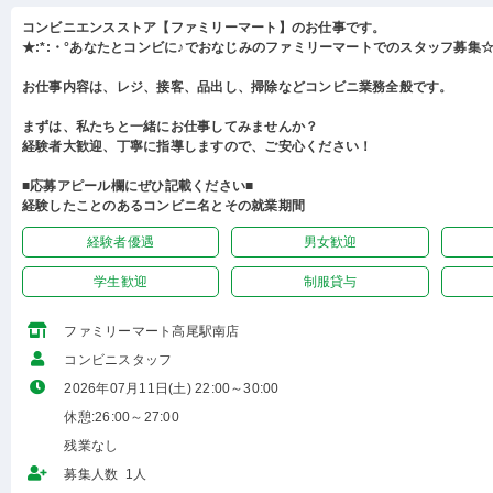
コンビニエンスストア【ファミリーマート】のお仕事です。
★:*:・°あなたとコンビに♪でおなじみのファミリーマートでのスタッフ募集☆:
お仕事内容は、レジ、接客、品出し、掃除などコンビニ業務全般です。
まずは、私たちと一緒にお仕事してみませんか？
経験者大歓迎、丁寧に指導しますので、ご安心ください！
■応募アピール欄にぜひ記載ください■
経験したことのあるコンビニ名とその就業期間
経験者優遇
男女歓迎
学生歓迎
制服貸与
ファミリーマート高尾駅南店
コンビニスタッフ
2026年07月11日(土) 22:00～30:00
休憩:26:00～27:00
残業なし
募集人数 1人