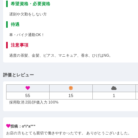
希望資格・必要資格
遅刻や欠勤をしない方
待遇
車・バイク通勤OK！
注意事項
過度の茶髪、金髪、ピアス、マニキュア、香水、ひげはNG。
評価とレビュー
55
15
1
採用取消 2回
/評価入力 100%
投稿：o*i*a***
お店の方もとても親切で働きやすかったです。 ありがとうございました。