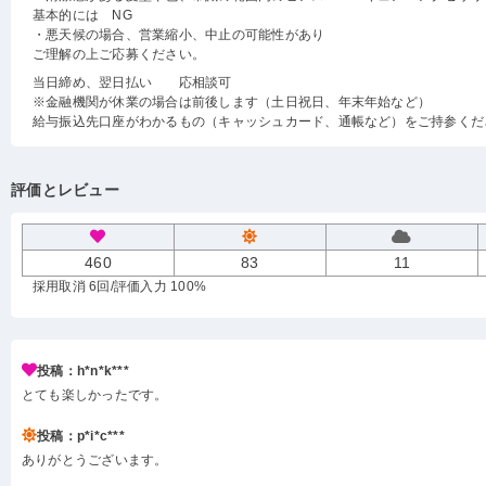
基本的には NG
・悪天候の場合、営業縮小、中止の可能性があり
ご理解の上ご応募ください。
当日締め、翌日払い 応相談可
※金融機関が休業の場合は前後します（土日祝日、年末年始など）
給与振込先口座がわかるもの（キャッシュカード、通帳など）をご持参くだ
評価とレビュー
460
83
11
採用取消 6回
/評価入力 100%
投稿：h*n*k***
とても楽しかったです。
投稿：p*i*c***
ありがとうございます。