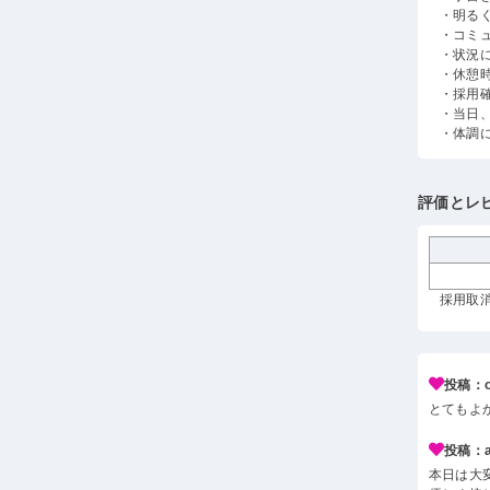
・明る
・コミ
・状況
・休憩
・採用
・当日
・体調
評価とレ
採用取消 
投稿：o*
とてもよ
投稿：a*
本日は大