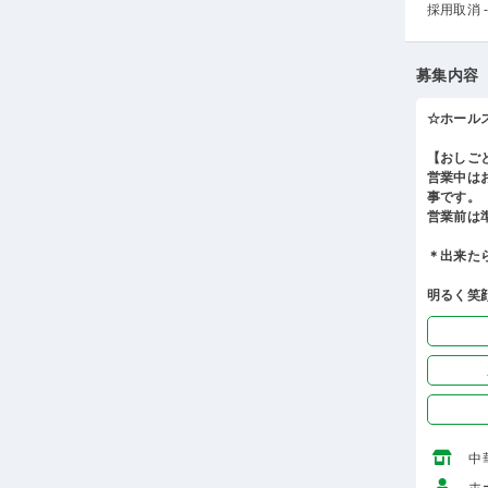
採用取消 -
募集内容
☆ホール
【おしご
営業中は
事です。
営業前は
＊出来た
明るく笑
中
ホ