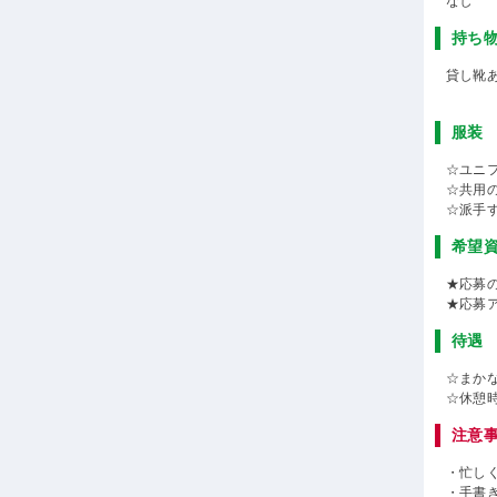
なし
持ち
貸し靴
服装
☆ユニ
☆共用
☆派手
希望
★応募
★応募
待遇
☆まかな
☆休憩
注意
・忙し
・手書