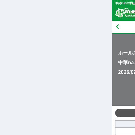
単発OKの手
ホール
中華n
2026/