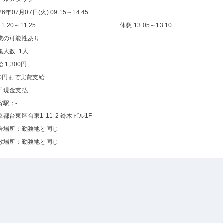
26年07月07日(火) 09:15～14:45
1:20～11:25
休憩:13:05～13:10
業の可能性あり
集人数 1人
 1,300円
00円まで実費支給
日現金支払
寄駅：-
京都台東区台東1-11-2 鈴木ビル1F
合場所：勤務地と同じ
散場所：勤務地と同じ