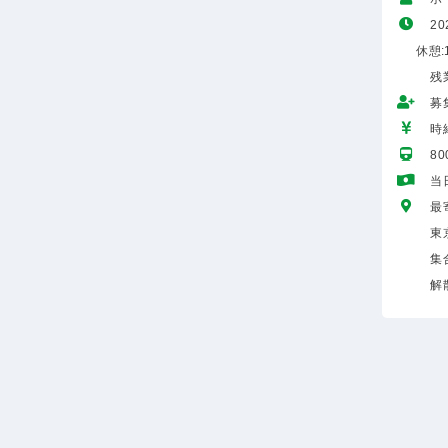
20
休憩:1
残
募
時給
8
当
最
東
集
解