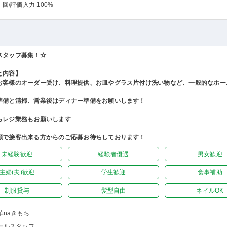
-回
/評価入力 100%
スタッフ募集！☆
と内容】
お客様のオーダー受け、料理提供、お皿やグラス片付け洗い物など、一般的なホー
準備と清掃、営業後はディナー準備をお願いします！
らレジ業務もお願いします
顔で接客出来る方からのご応募お待ちしております！
未経験歓迎
経験者優遇
男女歓迎
主婦(夫)歓迎
学生歓迎
食事補助
制服貸与
髪型自由
ネイルOK
華naきもち
ールスタッフ