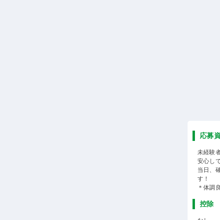
応募
未経験
安心し
当日、
す！
＊体調
控除