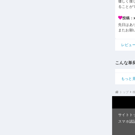
優しく接
ることが
投稿：x*
先日はあ
またお願
レビュ
こんな単
もっと
トップ
サイトト
スマホ認