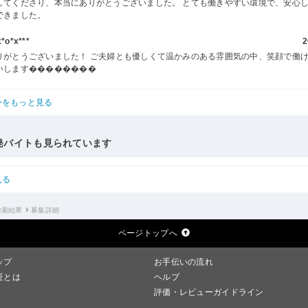
してくださり、本当にありがとうございました。 とても働きやすい環境で、安心
できました。
o*x***
2
りがとうございました！ ご夫婦とも優しくて温かみのある雰囲気の中、笑顔で働
いします��������
ーをもっと見る
発バイトも見られています
見る
検索結果
募集詳細
ページトップへ
ップ
お手伝いの流れ
証とは
ヘルプ
評価・レビューガイドライン