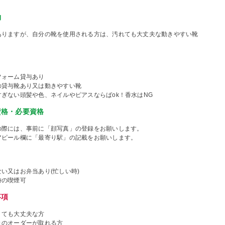
物
ありますが、自分の靴を使用される方は、汚れても大丈夫な動きやすい靴
フォーム貸与あり
の貸与靴あり又は動きやすい靴
すぎない頭髪や色、ネイルやピアスならばok！香水はNG
資格・必要資格
の際には、事前に「顔写真」の登録をお願いします。
アピール欄に「最寄り駅」の記載をお願いします。
い又はお弁当あり(忙しい時)
時の喫煙可
事項
くても大丈夫な方
きのオーダーが取れる方