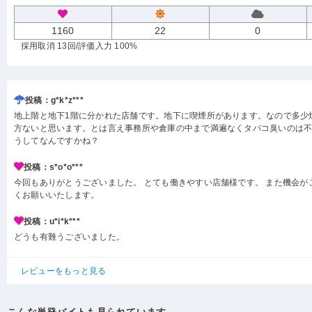
1160
22
0
採用取消 13回
/評価入力 100%
投稿：g*k*z***
地上階と地下1階に分かれた店舗です。地下に喫煙所があります。なので多少
方ないと思います。とは言え事務所や倉庫の中まで満遍なくタバコ臭いのは
うしてなんですかね？
投稿：s*o*o***
今回もありがとうございました。 とても働きやすい店舗様です。 また機会が
くお願いいたします。
投稿：u*i*k***
どうも有難うございました。
レビューをもっと見る