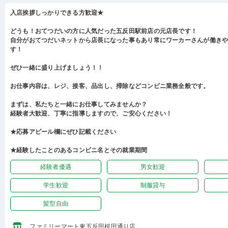
入店挨拶しっかりできる方歓迎★
どうも！おてつだいの方に人気だった五反田駅前店の元店長です！
自分がおてつだいネットから店長になった事もあり常にワーカーさんが働き
す！
ぜひ一緒に盛り上げましょう！！
お仕事内容は、レジ、接客、品出し、掃除などコンビニ業務全般です。
まずは、私たちと一緒にお仕事してみませんか？
経験者大歓迎、丁寧に指導しますので、ご安心ください！
★応募アピール欄にぜひ記載ください
★経験したことのあるコンビニ名とその就業期間
経験者優遇
男女歓迎
学生歓迎
制服貸与
髪型自由
ファミリーマート東五反田桜田通り店