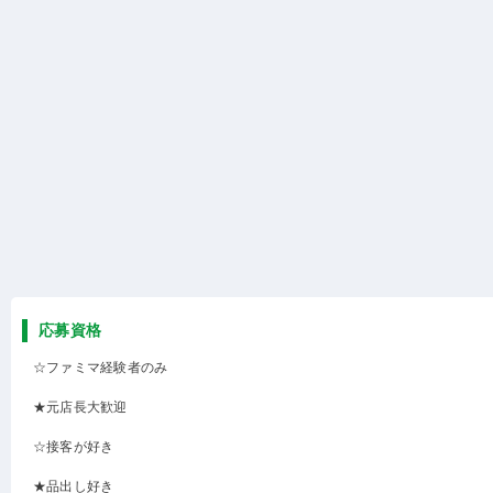
応募資格
☆ファミマ経験者のみ
★元店長大歓迎
☆接客が好き
★品出し好き