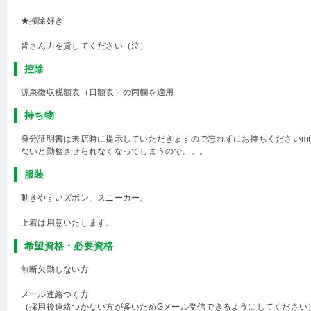
★掃除好き
皆さん力を貸してください（泣）
控除
源泉徴収税額表（日額表）の丙欄を適用
持ち物
身分証明書は来店時に提示していただきますので忘れずにお持ちくださいm(_ 
ないと勤務させられなくなってしまうので。。。
服装
動きやすいズボン、スニーカー。
上着は用意いたします。
希望資格・必要資格
無断欠勤しない方
メール連絡つく方
（採用後連絡つかない方が多いためGメール受信できるようにしてください