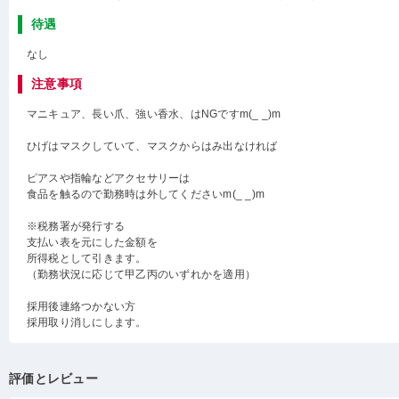
待遇
なし
注意事項
マニキュア、長い爪、強い香水、はNGですm(_ _)m
ひげはマスクしていて、マスクからはみ出なければ
ピアスや指輪などアクセサリーは
食品を触るので勤務時は外してくださいm(_ _)m
※税務署が発行する
支払い表を元にした金額を
所得税として引きます。
（勤務状況に応じて甲乙丙のいずれかを適用）
採用後連絡つかない方
採用取り消しにします。
評価とレビュー