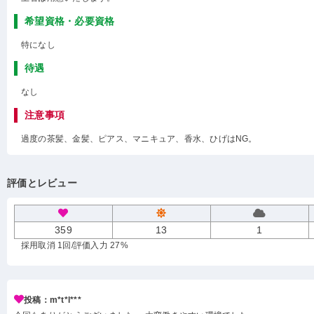
希望資格・必要資格
特になし
待遇
なし
注意事項
過度の茶髪、金髪、ピアス、マニキュア、香水、ひげはNG。
評価とレビュー
359
13
1
採用取消 1回
/評価入力 27%
投稿：m*t*l***