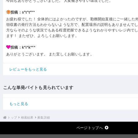
今回もありがとうございました。 大変働きやすい環境でした。
投稿：s*t*t***
お疲れ様でした！ 全体的にはよかったのですが、勤務開始直後にご一緒した
領収書の発行方法もわからないような方で、配置場所の説明もありませんでし
方ならそのような状況でもある程度把握できるようなわかりやすいレジ内で
ます！ またぜひ、よろしくお願いします。
投稿：k*i*k***
ありがとうございます。 また宜しくお願いします。
レビューをもっと見る
こんな単発バイトも見られています
もっと見る
トップ
検索結果
募集詳細
ページトップへ