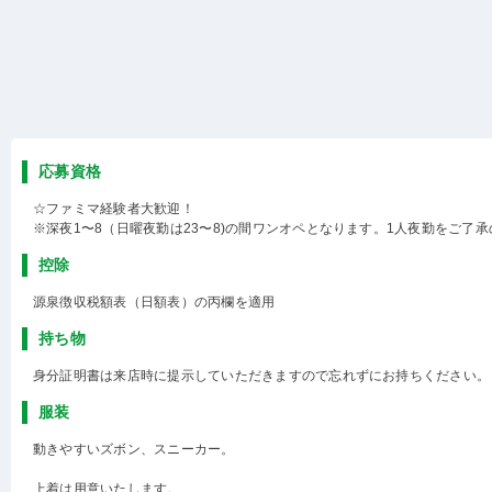
応募資格
☆ファミマ経験者大歓迎！
※深夜1〜8（日曜夜勤は23〜8)の間ワンオペとなります。1人夜勤をご了
控除
源泉徴収税額表（日額表）の丙欄を適用
持ち物
身分証明書は来店時に提示していただきますので忘れずにお持ちください。
服装
動きやすいズボン、スニーカー。
上着は用意いたします。