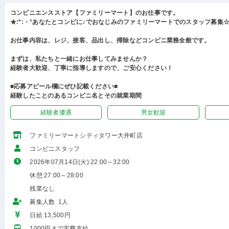
コンビニエンスストア【ファミリーマート】のお仕事です。
★:*:・°あなたとコンビに♪でおなじみのファミリーマートでのスタッフ募集☆:
お仕事内容は、レジ、接客、品出し、掃除などコンビニ業務全般です。
まずは、私たちと一緒にお仕事してみませんか？
経験者大歓迎、丁寧に指導しますので、ご安心ください！
■応募アピール欄にぜひ記載ください■
経験したことのあるコンビニ名とその就業期間
経験者優遇
男女歓迎
ファミリーマートシティタワー大井町店
コンビニスタッフ
2026年07月14日(火) 22:00～32:00
休憩:27:00～28:00
残業なし
募集人数 1人
日給 13,500円
1000円まで実費支給