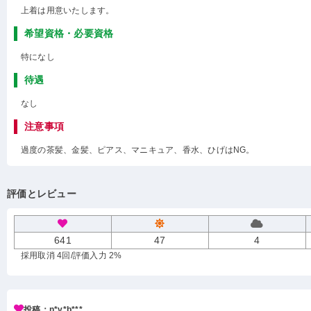
上着は用意いたします。
希望資格・必要資格
特になし
待遇
なし
注意事項
過度の茶髪、金髪、ピアス、マニキュア、香水、ひげはNG。
評価とレビュー
641
47
4
採用取消 4回
/評価入力 2%
投稿：n*v*b***