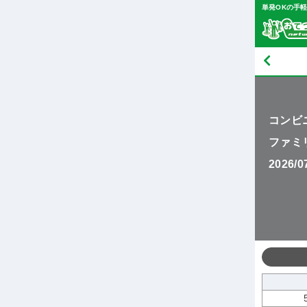
単発OKの手
コンビ
ファミ
2026/