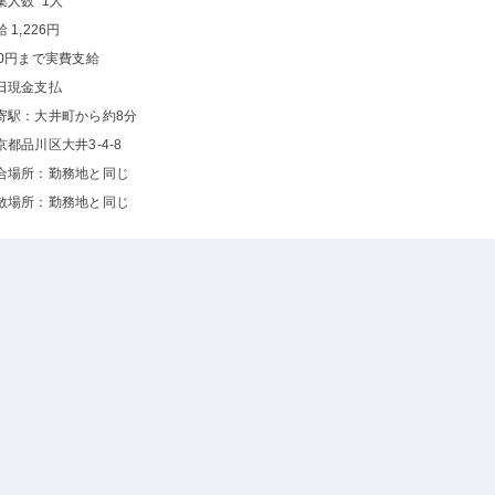
集人数 1人
 1,226円
00円まで実費支給
日現金支払
寄駅：大井町から約8分
京都品川区大井3-4-8
合場所：勤務地と同じ
散場所：勤務地と同じ