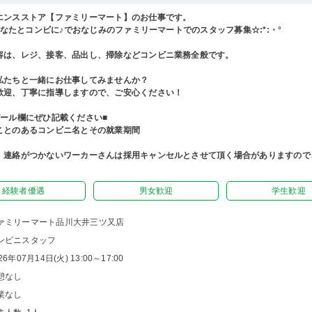
エンスストア【ファミリーマート】のお仕事です。
°あなたとコンビに♪でおなじみのファミリーマートでのスタッフ募集☆:*:・°
容は、レジ、接客、品出し、掃除などコンビニ業務全般です。
私たちと一緒にお仕事してみませんか？
歓迎、丁寧に指導しますので、ご安心ください！
ピール欄にぜひ記載ください■
ことのあるコンビニ名とその就業期間
、連絡がつかないワーカーさんは採用キャンセルとさせて頂く場合がありますので
経験者優遇
男女歓迎
学生歓迎
ァミリーマート品川大井三ツ又店
ンビニスタッフ
26年07月14日(火) 13:00～17:00
憩なし
業なし