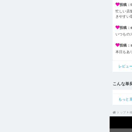
投稿：t*
忙しい店
きやすい
投稿：e*
いつもの
投稿：s*
本日もあ
レビュ
こんな単
もっと
トップ