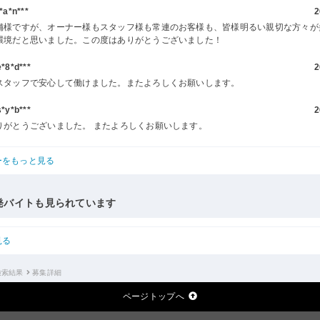
a*n***
2
舗様ですが、オーナー様もスタッフ様も常連のお客様も、皆様明るい親切な方々が
環境だと思いました。この度はありがとうございました！
8*d***
2
スタッフで安心して働けました。またよろしくお願いします。
y*b***
2
りがとうございました。 またよろしくお願いします。
ーをもっと見る
発バイトも見られています
見る
検索結果
募集詳細
ページトップへ