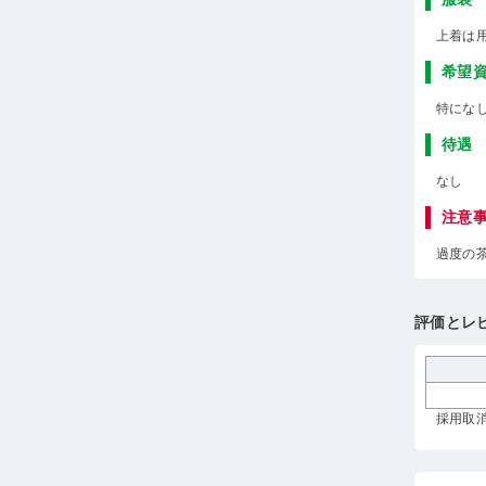
上着は
希望
特にな
待遇
なし
注意
過度の
評価とレ
採用取消