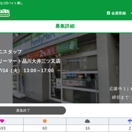
軽な1日バイト探し
会員登録
募集詳細
ニスタッフ
リーマート品川大井三ツ又店
07/14（火） 13:00～17:00
応募中 1 |
締切まで：0
募集終了
593
60
16
2