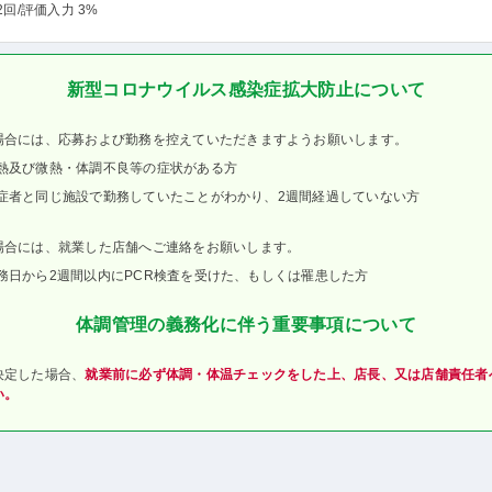
2回
/評価入力 3%
新型コロナウイルス感染症拡大防止について
場合には、応募および勤務を控えていただきますようお願いします。
熱及び微熱・体調不良等の症状がある方
症者と同じ施設で勤務していたことがわかり、2週間経過していない方
場合には、就業した店舗へご連絡をお願いします。
務日から2週間以内にPCR検査を受けた、もしくは罹患した方
体調管理の義務化に伴う重要事項について
決定した場合、
就業前に必ず体調・体温チェックをした上、店長、又は店舗責任者
い。