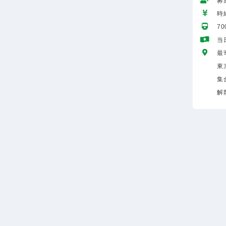
募
時給
7
当
最
東
集
解