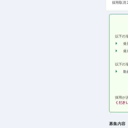
採用取消 
以下の
発
発
以下の
勤
採用が
くださ
募集内容