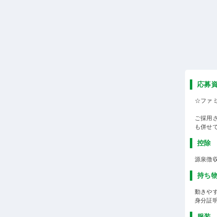
応募
☆ファ
ご採用
も併せ
控除
源泉徴
持ち
動きや
身分証
服装