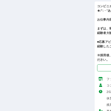
コンビニ
★:*:・
お仕事内
まずは、
経験者大
■応募ア
経験した
※採用後
ださい。
フ
コ
20
休
残