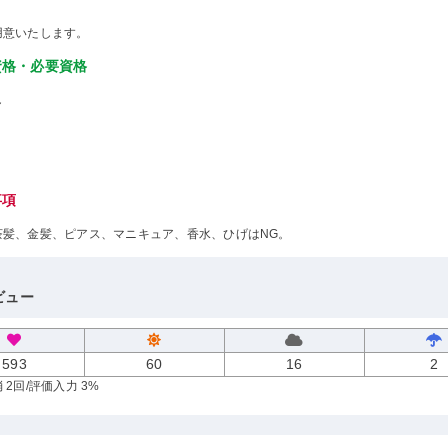
用意いたします。
資格・必要資格
し
事項
茶髪、金髪、ピアス、マニキュア、香水、ひげはNG。
ビュー
593
60
16
2
 2回
/評価入力 3%