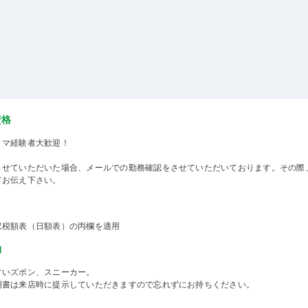
資格
ミマ経験者大歓迎！
させていただいた場合、メールでの勤務確認をさせていただいております。その際
てお伝え下さい。
収税額表（日額表）の丙欄を適用
物
すいズボン、スニーカー。
明書は来店時に提示していただきますので忘れずにお持ちください。