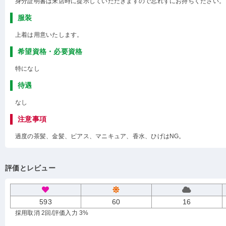
身分証明書は来店時に提示していただきますので忘れずにお持ちください。
服装
上着は用意いたします。
希望資格・必要資格
特になし
待遇
なし
注意事項
過度の茶髪、金髪、ピアス、マニキュア、香水、ひげはNG。
評価とレビュー
593
60
16
採用取消 2回
/評価入力 3%