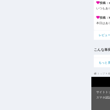
投稿：s*
いつもあ
投稿：k*
本日はあ
レビュ
こんな単
もっと
トップ
サイトト
スマホ認