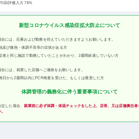
25回
/評価入力 78%
新型コロナウイルス感染症拡大防止について
場合には、応募および勤務を控えていただきますようお願いします。
熱及び微熱・体調不良等の症状がある方
症者と同じ施設で勤務していたことがわかり、2週間経過していない方
場合には、就業した店舗へご連絡をお願いします。
務日から2週間以内にPCR検査を受けた、もしくは罹患した方
体調管理の義務化に伴う重要事項について
決定した場合、
就業前に必ず体調・体温チェックをした上、店長、又は店舗責任者
い。