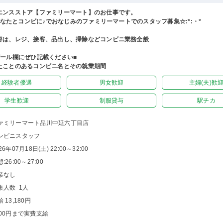
エンスストア【ファミリーマート】のお仕事です。
°あなたとコンビに♪でおなじみのファミリーマートでのスタッフ募集☆:*:・°
容は、レジ、接客、品出し、掃除などコンビニ業務全般
ピール欄にぜひ記載ください■
たことのあるコンビニ名とその就業期間
経験者優遇
男女歓迎
主婦(夫)歓
学生歓迎
制服貸与
駅チカ
ァミリーマート品川中延六丁目店
ンビニスタッフ
26年07月18日(土) 22:00～32:00
:26:00～27:00
業なし
集人数 1人
 13,180円
000円まで実費支給