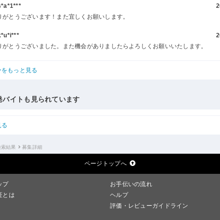
a*1***
2
りがとうございます！また宜しくお願いします。
u*i***
2
りがとうございました。また機会がありましたらよろしくお願いいたします。
ーをもっと見る
発バイトも見られています
見る
検索結果
募集詳細
ページトップへ
ップ
お手伝いの流れ
証とは
ヘルプ
評価・レビューガイドライン