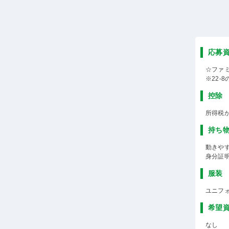
応募
☆ファ
※22-
控除
所得税
持ち
動きや
身分証
服装
ユニフ
希望
なし