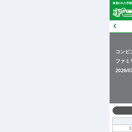
単発OKの手
コンビ
ファミ
2026/
1