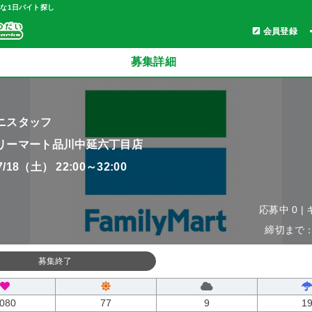
軽な1日バイト探し
会員登録
募集詳細
ニスタッフ
リーマート品川中延六丁目店
07/18（土） 22:00～32:00
応募中 0 |
締切まで：0
募集終了
080
77
9
1