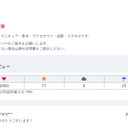
事項
・マニキュア・香水・アクセサリー・金髪・ヒゲＮＧです。
ンバーのご提示をお願いします。
きない場合は身分証明書をご提示ください。
ビュー
1080
77
9
19
 25回
/評価入力 78%
a*1***
2
りがとうございます！