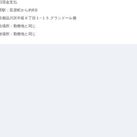
日現金支払
寄駅：荏原町から約6分
京都品川区中延６丁目１−１５ グランドール雅
合場所：勤務地と同じ
散場所：勤務地と同じ