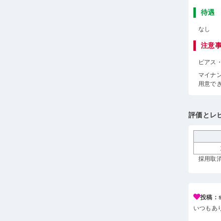
待遇
なし
注意
ピアス
マイナ
用意で
評価とレ
採用取消
投稿：s*
いつもあ