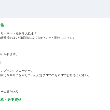
資格
ミリーマート経験者大歓迎！
8の夜勤帯および日曜日の17-22はワンオペ勤務になります。
が引かれます。
物
すいズボン、スニーカー。
明書は来店時に提示していただきますので忘れずにお持ちください。
ォーム貸与あり
資格・必要資格