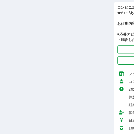
コンビニ
★:*:・
お仕事内
■応募ア
・経験し
フ
コ
20
休憩
残
募
日給
1