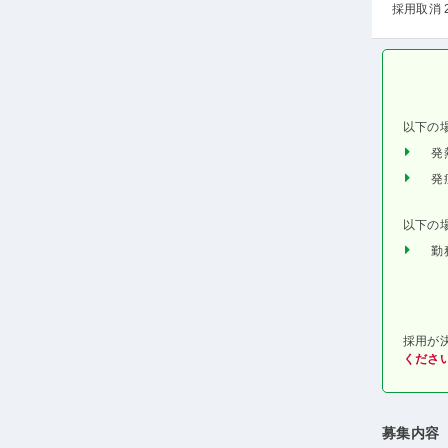
採用取消 
以下の
発
発
以下の
勤
採用が
くださ
募集内容