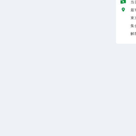
当
最
東
集
解