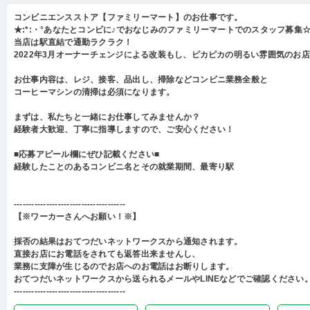
コンビニエンスストア【ファミリーマート】のお仕事です。
★:*:・°あなたとコンビに♪でおなじみのファミリーマートでのスタッフ募集☆:
当店は駅直結で通勤ラクラク！
2022年3月オーナーチェンジによる改装もし、ピカピカの明るい雰囲気のお
お仕事内容は、レジ、接客、品出し、掃除などコンビニ業務全般と
コーヒーマシンの清掃は必須になります。
まずは、私たちと一緒にお仕事してみませんか？
経験者大歓迎、丁寧に指導しますので、ご安心ください！
■応募アピール欄にぜひ記載ください■
経験したことのあるコンビニ名とその就業期間、最寄り駅
--------------------------------------
【※ワーカーさんへお願い！※】
採否の結果はおてつだいネットワークスから通知されます。
直接お店にお電話をされても返答出来ませんし、
業務に支障が生じるのでお店へのお電話はお断りします。
おてつだいネットワークスから送られるメールやLINEなどでご確認ください
--------------------------------------