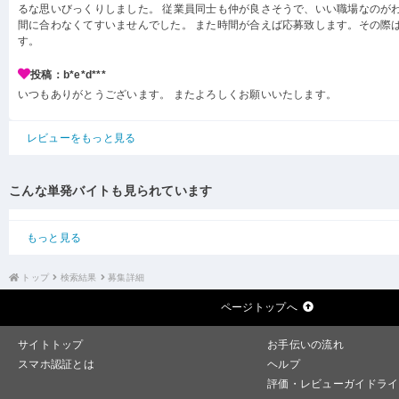
るな思いびっくりしました。 従業員同士も仲が良さそうで、いい職場なのがわ
間に合わなくてすいませんでした。 また時間が合えば応募致します。その際
す。
投稿：b*e*d***
いつもありがとうございます。 またよろしくお願いいたします。
レビューをもっと見る
こんな単発バイトも見られています
もっと見る
トップ
検索結果
募集詳細
ページトップへ
サイトトップ
お手伝いの流れ
スマホ認証とは
ヘルプ
評価・レビューガイドライ