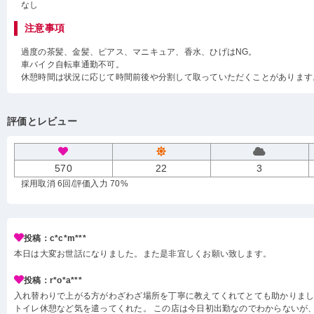
なし
注意事項
過度の茶髪、金髪、ピアス、マニキュア、香水、ひげはNG。
車バイク自転車通勤不可。
休憩時間は状況に応じて時間前後や分割して取っていただくことがあります
評価とレビュー
570
22
3
採用取消 6回
/評価入力 70%
投稿：c*c*m***
本日は大変お世話になりました。また是非宜しくお願い致します。
投稿：r*o*a***
入れ替わりで上がる方がわざわざ場所を丁寧に教えてくれてとても助かりまし
トイレ休憩など気を遣ってくれた。 この店は今日初出勤なのでわからないが、