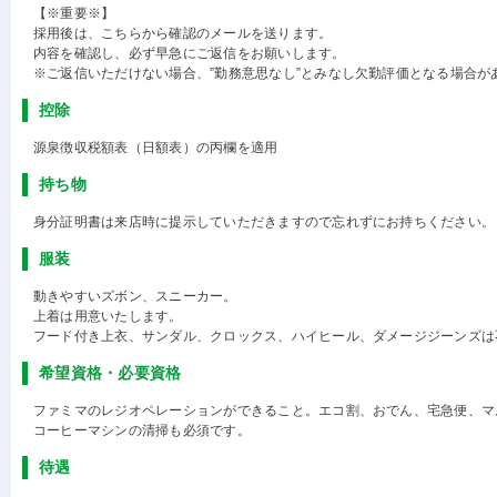
【※重要※】
採用後は、こちらから確認のメールを送ります。
内容を確認し、必ず早急にご返信をお願いします。
※ご返信いただけない場合、”勤務意思なし”とみなし欠勤評価となる場合が
控除
源泉徴収税額表（日額表）の丙欄を適用
持ち物
身分証明書は来店時に提示していただきますので忘れずにお持ちください。
服装
動きやすいズボン、スニーカー。
上着は用意いたします。
フード付き上衣、サンダル、クロックス、ハイヒール、ダメージジーンズは
希望資格・必要資格
ファミマのレジオペレーションができること。エコ割、おでん、宅急便、マ
コーヒーマシンの清掃も必須です。
待遇