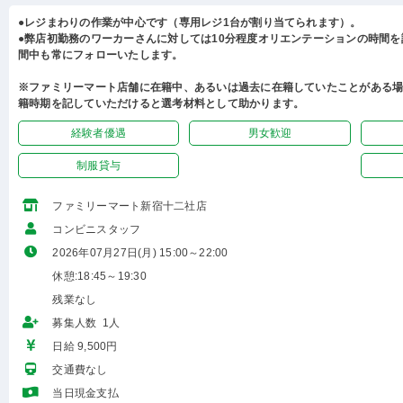
●レジまわりの作業が中心です（専用レジ1台が割り当てられます）。
●弊店初勤務のワーカーさんに対しては10分程度オリエンテーションの時間
間中も常にフォローいたします。
※ファミリーマート店舗に在籍中、あるいは過去に在籍していたことがある
籍時期を記していただけると選考材料として助かります。
経験者優遇
男女歓迎
制服貸与
ファミリーマート新宿十二社店
コンビニスタッフ
2026年07月27日(月) 15:00～22:00
休憩:18:45～19:30
残業なし
募集人数 1人
日給 9,500円
交通費なし
当日現金支払