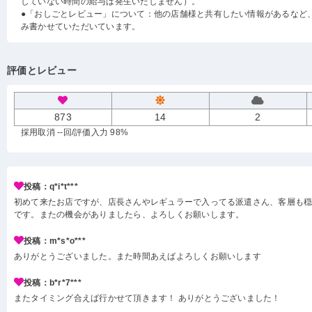
していない時間の給与は発生いたしません）。
●「おしごとレビュー」について：他の店舗様と共有したい情報があるなど
み書かせていただいています。
評価とレビュー
873
14
2
採用取消 --回
/評価入力 98%
投稿：q*i*t***
初めて来たお店ですが、店長さんやレギュラーで入ってる派遣さん、客層も
です。またの機会がありましたら、よろしくお願いします。
投稿：m*s*o***
ありがとうございました。また時間あえばよろしくお願いします
投稿：b*r*7***
またタイミング合えば行かせて頂きます！ ありがとうございました！