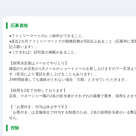
応募資格
●ファミリーマートのレジ操作ができること。
●直近2カ月ファミリーマートでの勤務回数が5回以上あること（応募時に実
記入願います）。
●（できれば）顔写真の掲載があること。
【採用決定後はメールでやりとり】
確認のため店長からEメールかショートメールを差し上げますので一言添え
す（状況により電話を差し上げることもあります）。
24時間経過しても連絡がとれない場合「欠勤」とさせていただきます。
【採用を2名で分担しております】
店長、マネージャー職の2名の担当者がそれぞれの裁量で選考、採用をさせ
【「お墨付き」付与は休止中です】
「お墨付き」は店舗単位で付与する制度のため、2名の採用担当者がいる弊
せん。
控除