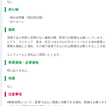
なし
持ち物
・身分証明書（現住所記載）
・ボールペン
服装
清潔であり作業に支障のない服装や靴、髪型での勤務をお願いしています。
ピアス、マニキュア、香水、目立つほどのひげやタトゥーなどを含め接客に
要素を確認した場合、その場で改善できなければ勤務をお断りすることがあ
ユニフォームと名札はご用意いたします。
希望資格・必要資格
特にありません。
待遇
なし
注意事項
●勤務姿勢について：真摯ではない態度と判断できる場合、勤務をお断りす