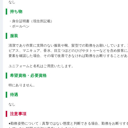
なし
持ち物
・身分証明書（現住所記載）
・ボールペン
服装
清潔であり作業に支障のない服装や靴、髪型での勤務をお願いしています。
ピアス、マニキュア、香水、目立つほどのひげやタトゥーなどを含め接客に
要素を確認した場合、その場で改善できなければ勤務をお断りすることがあ
ユニフォームと名札はご用意いたします。
希望資格・必要資格
特にありません。
待遇
なし
注意事項
●勤務姿勢について：真摯ではない態度と判断できる場合、勤務をお断りす