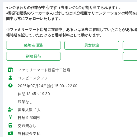
●レジまわりの作業が中心です（専用レジ1台が割り当てられます）。
●弊店初勤務のワーカーさんに対しては10分程度オリエンテーションの時間
間中も常にフォローいたします。
※ファミリーマート店舗に在籍中、あるいは過去に在籍していたことがある
籍時期を記していただけると選考材料として助かります。
経験者優遇
男女歓迎
制服貸与
ファミリーマート新宿十二社店
コンビニスタッフ
2026年07月24日(金) 15:00～22:00
休憩:18:45～19:30
残業なし
募集人数 1人
日給 9,500円
交通費なし
当日現金支払