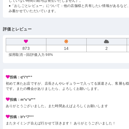
していない時間の給与は発生いたしません）。
●「おしごとレビュー」について：他の店舗様と共有したい情報があるなど
み書かせていただいています。
評価とレビュー
873
14
2
採用取消 --回
/評価入力 98%
投稿：q*i*t***
初めて来たお店ですが、店長さんやレギュラーで入ってる派遣さん、客層も
です。またの機会がありましたら、よろしくお願いします。
投稿：m*s*o***
ありがとうございました。また時間あえばよろしくお願いします
投稿：b*r*7***
またタイミング合えば行かせて頂きます！ ありがとうございました！