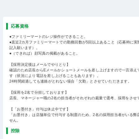
応募資格
●ファミリーマートのレジ操作ができること。
●直近2カ月ファミリーマートでの勤務回数が5回以上あること（応募時に実
記入願います）。
●（できれば）顔写真の掲載があること。
【採用決定後はメールでやりとり】
確認のため店長からEメールかショートメールを差し上げますので一言添え
す（状況により電話を差し上げることもあります）。
24時間経過しても連絡がとれない場合「欠勤」とさせていただきます。
【採用を2名で分担しております】
店長、マネージャー職の2名の担当者がそれぞれの裁量で選考、採用をさせ
【「お墨付き」付与は休止中です】
「お墨付き」は店舗単位で付与する制度のため、2名の採用担当者がいる弊
せん。
控除