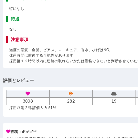
特になし
待遇
なし
注意事項
過度の茶髪、金髪、ピアス、マニキュア、香水、ひげはNG。
休憩時間は前後する可能性があります
採用後１２時間以内に連絡の取れないかたは勤務できないと判断させていた
評価とレビュー
3098
282
19
採用取消 2回
/評価入力 51%
投稿：d*n*e***