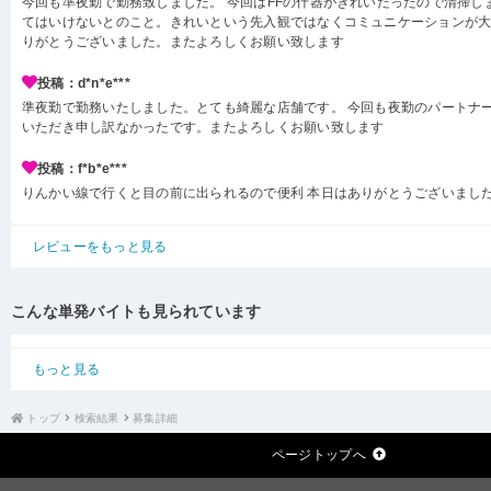
今回も準夜勤で勤務致しました。 今回はFFの什器がきれいだったので清掃し
てはいけないとのこと。きれいという先入観ではなくコミュニケーションが
りがとうございました。またよろしくお願い致します
投稿：d*n*e***
準夜勤で勤務いたしました。とても綺麗な店舗です。 今回も夜勤のパートナ
いただき申し訳なかったです。またよろしくお願い致します
投稿：f*b*e***
りんかい線で行くと目の前に出られるので便利 本日はありがとうございまし
レビューをもっと見る
こんな単発バイトも見られています
もっと見る
トップ
検索結果
募集詳細
ページトップへ