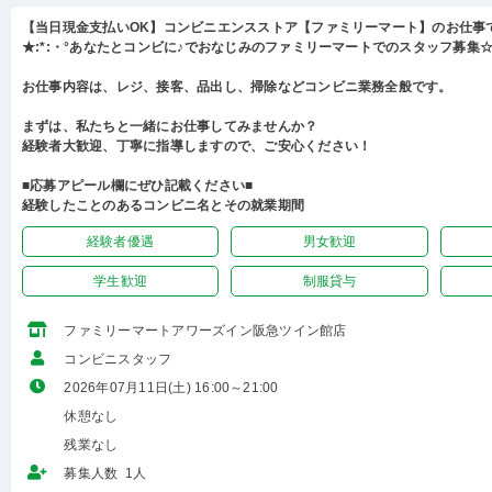
【当日現金支払いOK】コンビニエンスストア【ファミリーマート】のお仕事
★:*:・°あなたとコンビに♪でおなじみのファミリーマートでのスタッフ募集☆:
お仕事内容は、レジ、接客、品出し、掃除などコンビニ業務全般です。
まずは、私たちと一緒にお仕事してみませんか？
経験者大歓迎、丁寧に指導しますので、ご安心ください！
■応募アピール欄にぜひ記載ください■
経験したことのあるコンビニ名とその就業期間
経験者優遇
男女歓迎
学生歓迎
制服貸与
ファミリーマートアワーズイン阪急ツイン館店
コンビニスタッフ
2026年07月11日(土) 16:00～21:00
休憩なし
残業なし
募集人数 1人