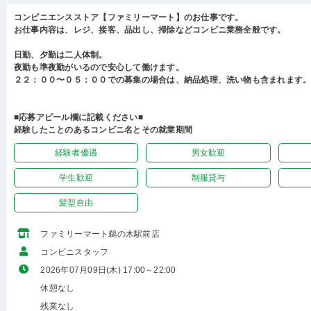
コンビニエンスストア【ファミリーマート】のお仕事です。
お仕事内容は、レジ、接客、品出し、掃除などコンビニ業務全般です。
日勤、夕勤は二人体制。
夜勤も準夜勤がいるので安心して働けます。
２２：００〜０５：００での募集の場合は、納品処理、洗い物も含まれます
■応募アピール欄に記載ください■
経験したことのあるコンビニ名とその就業期間
経験者優遇
男女歓迎
学生歓迎
制服貸与
髪型自由
ファミリーマート鵜の木駅前店
コンビニスタッフ
2026年07月09日(木) 17:00～22:00
休憩なし
残業なし