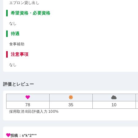
エプロン貸し出し
希望資格・必要資格
なし
待遇
食事補助
注意事項
なし
評価とレビュー
78
35
10
採用取消 8回
/評価入力 100%
投稿：s*k*2***