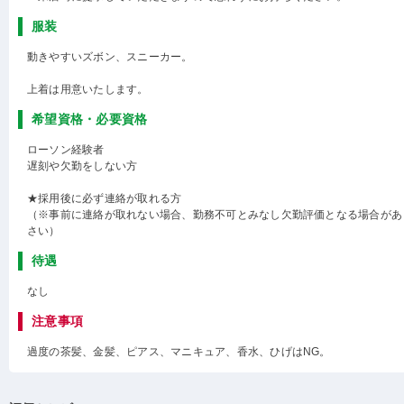
服装
動きやすいズボン、スニーカー。
上着は用意いたします。
希望資格・必要資格
ローソン経験者
遅刻や欠勤をしない方
★採用後に必ず連絡が取れる方
（※事前に連絡が取れない場合、勤務不可とみなし欠勤評価となる場合があ
さい）
待遇
なし
注意事項
過度の茶髪、金髪、ピアス、マニキュア、香水、ひげはNG。