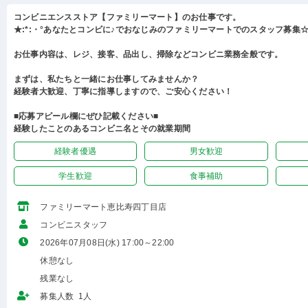
コンビニエンスストア【ファミリーマート】のお仕事です。
★:*:・°あなたとコンビに♪でおなじみのファミリーマートでのスタッフ募集☆:
お仕事内容は、レジ、接客、品出し、掃除などコンビニ業務全般です。
まずは、私たちと一緒にお仕事してみませんか？
経験者大歓迎、丁寧に指導しますので、ご安心ください！
■応募アピール欄にぜひ記載ください■
経験したことのあるコンビニ名とその就業期間
経験者優遇
男女歓迎
学生歓迎
食事補助
ファミリーマート恵比寿四丁目店
コンビニスタッフ
2026年07月08日(水) 17:00～22:00
休憩なし
残業なし
募集人数 1人