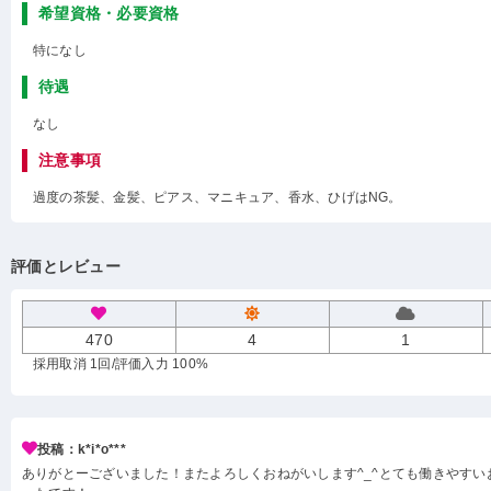
希望資格・必要資格
特になし
待遇
なし
注意事項
過度の茶髪、金髪、ピアス、マニキュア、香水、ひげはNG。
評価とレビュー
470
4
1
採用取消 1回
/評価入力 100%
投稿：k*i*o***
ありがとーございました！またよろしくおねがいします^_^とても働きやすい