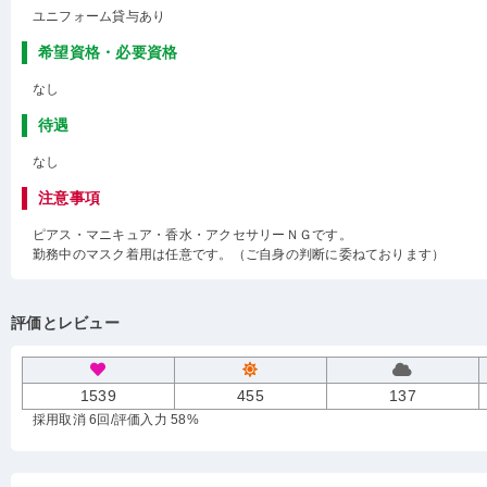
ユニフォーム貸与あり
希望資格・必要資格
なし
待遇
なし
注意事項
ピアス・マニキュア・香水・アクセサリーＮＧです。
勤務中のマスク着用は任意です。（ご自身の判断に委ねております）
評価とレビュー
1539
455
137
採用取消 6回
/評価入力 58%