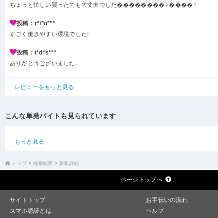
ちょっと忙しい買ったでも大丈夫でした��������‍♀️����‍♂️
投稿：r*i*o***
すごく働きやすい環境でした!
投稿：t*d*s***
ありがとうございました。
レビューをもっと見る
こんな単発バイトも見られています
もっと見る
トップ
検索結果
募集詳細
ページトップへ
サイトトップ
お手伝いの流れ
スマホ認証とは
ヘルプ