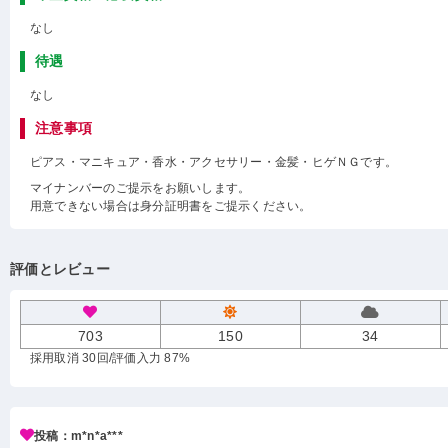
なし
待遇
なし
注意事項
ピアス・マニキュア・香水・アクセサリー・金髪・ヒゲＮＧです。
マイナンバーのご提示をお願いします。
用意できない場合は身分証明書をご提示ください。
評価とレビュー
703
150
34
採用取消 30回
/評価入力 87%
投稿：m*n*a***