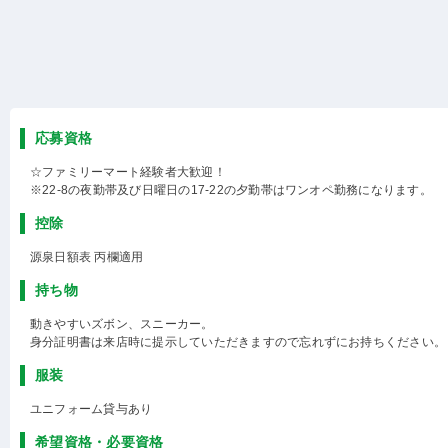
応募資格
☆ファミリーマート経験者大歓迎！
※22-8の夜勤帯及び日曜日の17-22の夕勤帯はワンオペ勤務になります。
控除
源泉日額表 丙欄適用
持ち物
動きやすいズボン、スニーカー。
身分証明書は来店時に提示していただきますので忘れずにお持ちください。
服装
ユニフォーム貸与あり
希望資格・必要資格