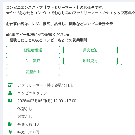
コンビニエンスストア【ファミリーマート】のお仕事です。
★:*:・°あなたとコンビに♪でおなじみのファミリーマートでのスタッフ募集☆:
お仕事内容は、レジ、接客、品出し、掃除などコンビニ業務全般
■応募アピール欄にぜひ記載ください■
・経験したことのあるコンビニ名とその就業期間
経験者優遇
男女歓迎
学生歓迎
制服貸与
髪型自由
ファミリーマート幡ヶ谷駅北口店
コンビニスタッフ
2026年07月06日(月) 12:00～17:00
休憩なし
残業なし
募集人数 1人
時給 1,250円