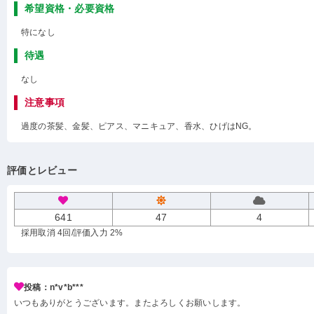
希望資格・必要資格
特になし
待遇
なし
注意事項
過度の茶髪、金髪、ピアス、マニキュア、香水、ひげはNG。
評価とレビュー
641
47
4
採用取消 4回
/評価入力 2%
投稿：n*v*b***
いつもありがとうございます。またよろしくお願いします。