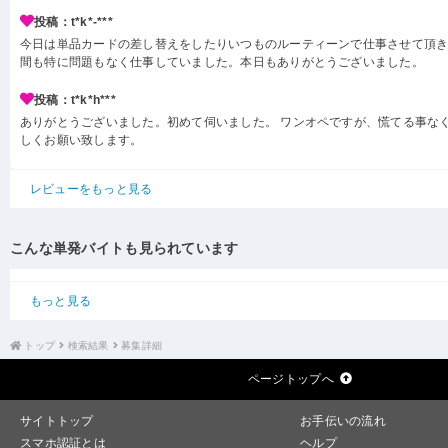
投稿：t*k*-***
今日は単品カードの差し替えをしたりいつものルーティーンで仕事させて頂き
間も特に問題もなく仕事していました。本日もありがとうございました。
投稿：t*k*h***
ありがとうございました。初めて伺いました。 ワンオペですが、慌てる事なく
しくお願い致します。
レビューをもっと見る
こんな単発バイトも見られています
もっと見る
トップ
検索結果
募集詳細
ページトップへ
サイトトップ
お手伝いの流れ
スマホ認証とは
ヘルプ