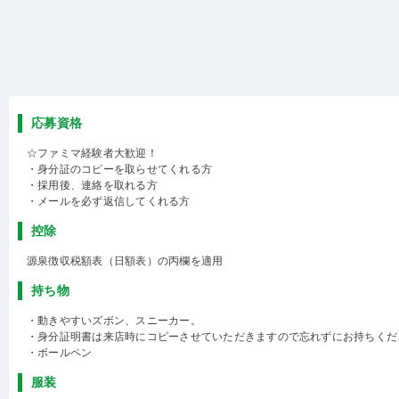
応募資格
☆ファミマ経験者大歓迎！
・身分証のコピーを取らせてくれる方
・採用後、連絡を取れる方
・メールを必ず返信してくれる方
控除
源泉徴収税額表（日額表）の丙欄を適用
持ち物
・動きやすいズボン、スニーカー。
・身分証明書は来店時にコピーさせていただきますので忘れずにお持ちくだ
・ボールペン
服装