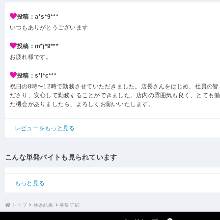
投稿：a*s*9***
いつもありがとうございます
投稿：m*j*9***
お疲れ様です。
投稿：s*l*c***
祝日の8時〜12時で勤務させていただきました。店長さんをはじめ、社員の
ださり、安心して勤務することができました。店内の雰囲気も良く、とても
た機会がありましたら、よろしくお願いいたします。
レビューをもっと見る
こんな単発バイトも見られています
もっと見る
トップ
検索結果
募集詳細