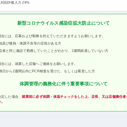
18回
/評価入力 29%
新型コロナウイルス感染症拡大防止について
場合には、応募および勤務を控えていただきますようお願いします。
熱及び微熱・体調不良等の症状がある方
症者と同じ施設で勤務していたことがわかり、2週間経過していない方
場合には、就業した店舗へご連絡をお願いします。
務日から2週間以内にPCR検査を受けた、もしくは罹患した方
体調管理の義務化に伴う重要事項について
決定した場合、
就業前に必ず体調・体温チェックをした上、店長、又は店舗責任者
い。