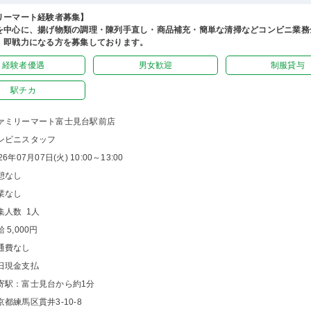
リーマート経験者募集】
を中心に、揚げ物類の調理・陳列手直し・商品補充・簡単な清掃などコンビニ業務
。即戦力になる方を募集しております。
経験者優遇
男女歓迎
制服貸与
駅チカ
ァミリーマート富士見台駅前店
ンビニスタッフ
26年07月07日(火) 10:00～13:00
憩なし
業なし
集人数 1人
 5,000円
通費なし
日現金支払
寄駅：富士見台から約1分
京都練馬区貫井3-10-8