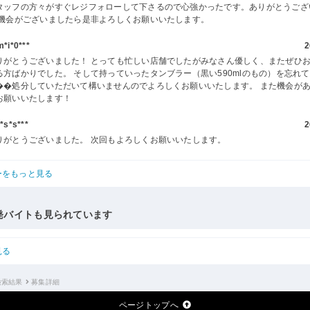
タッフの方々がすぐレジフォローして下さるので心強かったです。ありがとうござ
た機会がございましたら是非よろしくお願いいたします。
i*0***
2
りがとうございました！ とっても忙しい店舗でしたがみなさん優しく、またぜひ
る方ばかりでした。 そして持っていったタンブラー（黒い590mlのもの）を忘れ
��処分していただいて構いませんのでよろしくお願いいたします。 また機会が
お願いいたします！
s*s***
2
りがとうございました。 次回もよろしくお願いいたします。
ーをもっと見る
発バイトも見られています
見る
検索結果
募集詳細
ページトップへ