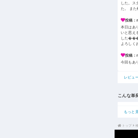
した。ス
た。 ま
投稿：m*
本日はあ
いと思え
した��
よろしく
投稿：r*
今回もあ
レビュ
こんな単
もっと
トップ