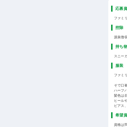
応募
ファミ
控除
源泉徴
持ち
スニー
服装
ファミ
そで口
ハーフ
髪色は
ヒール
ピアス
希望
資格は