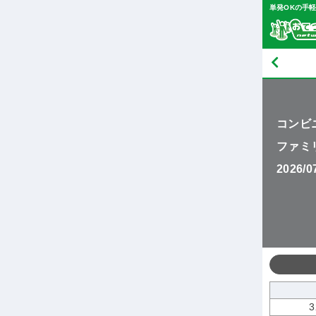
単発OKの手
コンビ
ファミ
2026/
3