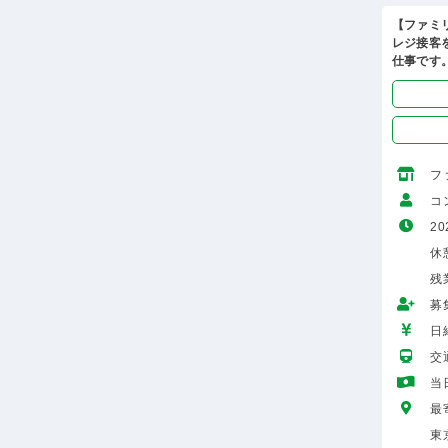
【ファミ
レジ接客
仕事です
フ
コ
20
休
残
募
日給
交
当
最
東