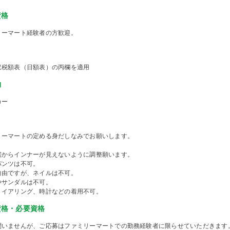
資格
リーマート経験者の方歓迎。
収税額表（日額表）の丙欄を適用
物
カー
リーマートの定める身だしなみでお願いします。
裾からインナーが見えないように調整願います。
パンツは不可。
自由ですが、ネイルは不可。
やサンダルは不可。
、イアリング、時計などの着用不可。
資格・必要資格
問いませんが、ご応募はファミリーマートでの勤務経験者に限らせていただきます