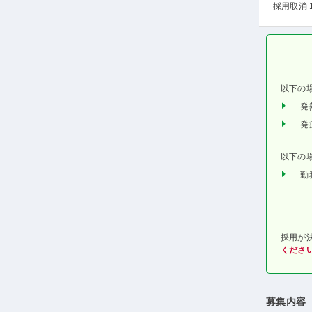
採用取消 
以下の
発
発
以下の
勤
採用が
くださ
募集内容