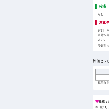
待遇
なし
注意
遅刻・
終電が
さい。
受領印
評価とレ
採用取消
投稿：b*
本日はあ