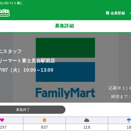
軽な1日バイト探し
会員登録
募集詳細
ニスタッフ
リーマート富士見台駅前店
07/07（火） 10:00～13:00
応募中 1 |
締切まで：0
募集終了
297
837
118
1