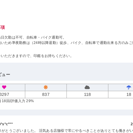
事項
当日欠勤は不可、自転車・バイク通勤可。
無いため準夜勤務は（24時以降退勤）徒歩、バイク、自転車で通勤出来る方のみご
をいただきますので、印鑑をお持ちください。
ビュー
3297
837
118
18
 18回
/評価入力 29%
s*c***
2
りがとうございました。 活気ある店舗様で常にやるべきことがありとても働きが