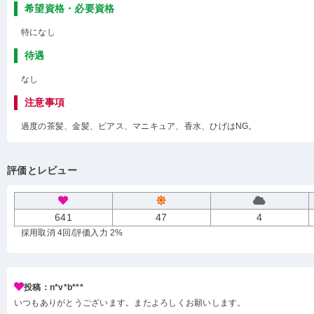
希望資格・必要資格
特になし
待遇
なし
注意事項
過度の茶髪、金髪、ピアス、マニキュア、香水、ひげはNG。
評価とレビュー
641
47
4
採用取消 4回
/評価入力 2%
投稿：n*v*b***
いつもありがとうございます。またよろしくお願いします。