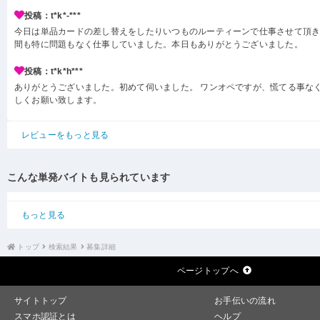
投稿：t*k*-***
今日は単品カードの差し替えをしたりいつものルーティーンで仕事させて頂き
間も特に問題もなく仕事していました。本日もありがとうございました。
投稿：t*k*h***
ありがとうございました。初めて伺いました。 ワンオペですが、慌てる事なく
しくお願い致します。
レビューをもっと見る
こんな単発バイトも見られています
もっと見る
トップ
検索結果
募集詳細
ページトップへ
サイトトップ
お手伝いの流れ
スマホ認証とは
ヘルプ