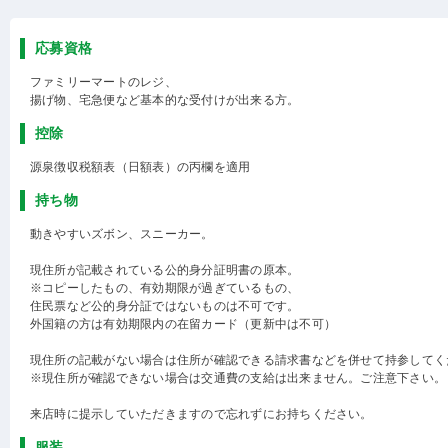
応募資格
ファミリーマートのレジ、
揚げ物、宅急便など基本的な受付けが出来る方。
控除
源泉徴収税額表（日額表）の丙欄を適用
持ち物
動きやすいズボン、スニーカー。
現住所が記載されている公的身分証明書の原本。
※コピーしたもの、有効期限が過ぎているもの、
住民票など公的身分証ではないものは不可です。
外国籍の方は有効期限内の在留カード（更新中は不可）
現住所の記載がない場合は住所が確認できる請求書などを併せて持参してく
※現住所が確認できない場合は交通費の支給は出来ません。ご注意下さい。
来店時に提示していただきますので忘れずにお持ちください。
服装