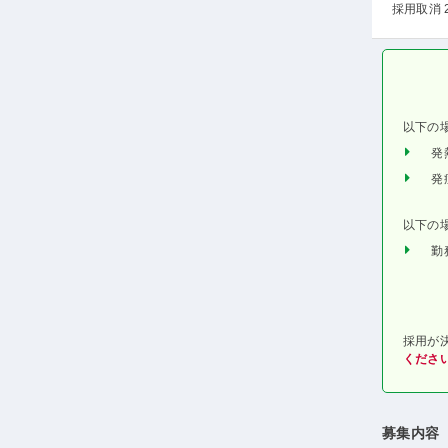
採用取消 
以下の
発
発
以下の
勤
採用が
くださ
募集内容