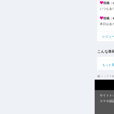
投稿：s*
いつもあ
投稿：k*
本日はあ
レビュ
こんな単
もっと
トップ
サイトト
スマホ認