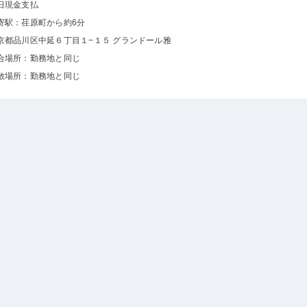
日現金支払
寄駅：荏原町から約6分
京都品川区中延６丁目１−１５ グランドール雅
合場所：勤務地と同じ
散場所：勤務地と同じ