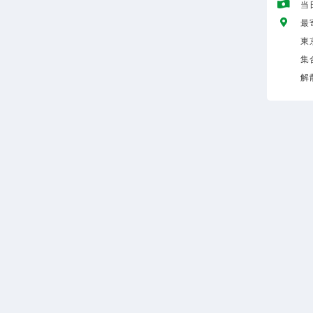
当
最
東
集
解