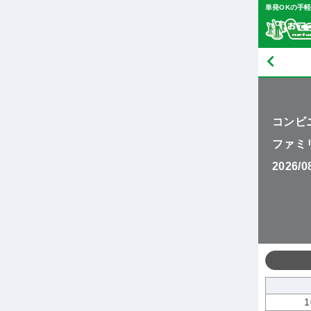
単発OKの手
コンビ
ファミ
2026/
1