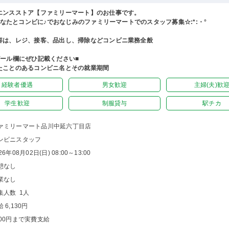
エンスストア【ファミリーマート】のお仕事です。
°あなたとコンビに♪でおなじみのファミリーマートでのスタッフ募集☆:*:・°
容は、レジ、接客、品出し、掃除などコンビニ業務全般
ピール欄にぜひ記載ください■
たことのあるコンビニ名とその就業期間
経験者優遇
男女歓迎
主婦(夫)歓
学生歓迎
制服貸与
駅チカ
ァミリーマート品川中延六丁目店
ンビニスタッフ
26年08月02日(日) 08:00～13:00
憩なし
業なし
集人数 1人
 6,130円
000円まで実費支給