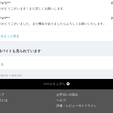
a*1***
2
りがとうございます！また宜しくお願いします。
u*i***
2
りがとうございました。また機会がありましたらよろしくお願いいたします。
ーをもっと見る
発バイトも見られています
見る
検索結果
募集詳細
ページトップへ
ップ
お手伝いの流れ
証とは
ヘルプ
評価・レビューガイドライン