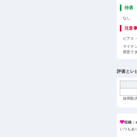
待遇
なし
注意
ピアス
マイナ
用意で
評価とレ
採用取消
投稿：s*
いつもあ