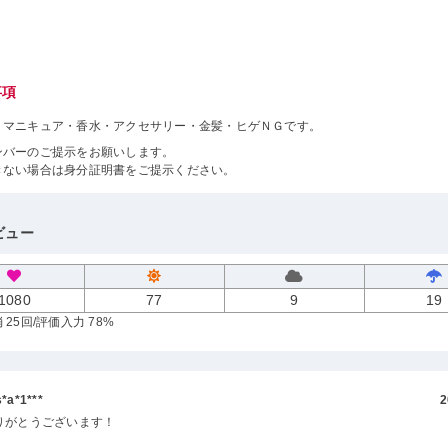
事項
・マニキュア・香水・アクセサリー・金髪・ヒゲＮＧです。
ンバーのご提示をお願いします。
きない場合は身分証明書をご提示ください。
ビュー
1080
77
9
19
 25回
/評価入力 78%
a*1***
2
りがとうございます！