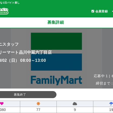
軽な1日バイト探し
会員登録
募集詳細
ニスタッフ
リーマート品川中延六丁目店
08/02（日） 08:00～13:00
応募中 1 |
締切まで：0
募集終了
080
77
9
1