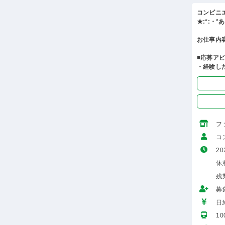
コンビニ
★:*:・
お仕事内
■応募ア
・経験し
フ
コ
20
休
残
募
日給
1