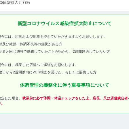
25回
/評価入力 78%
新型コロナウイルス感染症拡大防止について
場合には、応募および勤務を控えていただきますようお願いします。
熱及び微熱・体調不良等の症状がある方
症者と同じ施設で勤務していたことがわかり、2週間経過していない方
場合には、就業した店舗へご連絡をお願いします。
務日から2週間以内にPCR検査を受けた、もしくは罹患した方
体調管理の義務化に伴う重要事項について
決定した場合、
就業前に必ず体調・体温チェックをした上、店長、又は店舗責任者
い。