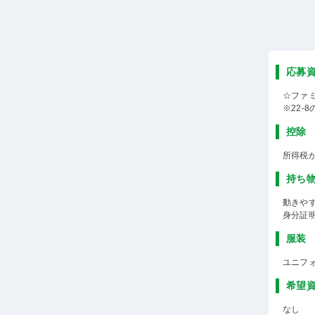
応募
☆ファ
※22-
控除
所得税
持ち
動きや
身分証
服装
ユニフ
希望
なし