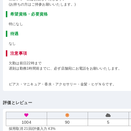
(お持ちの方はご持参お願いいたします。)
希望資格・必要資格
特になし
待遇
なし
注意事項
欠勤は前日22時まで
遅刻は勤務1時間前までに、必ず店舗宛にお電話をお願いいたします。
ピアス・マニキュア・香水・アクセサリー・金髪・ヒゲＮＧです。
評価とレビュー
1004
90
5
採用取消 21回
/評価入力 43%