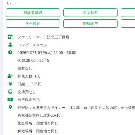
ぐ。
経験者優遇
男女歓迎
学生歓迎
制服貸与
ファミリーマート江北三丁目店
コンビニスタッフ
2026年07月07日(火) 22:00～30:00
休憩:26:00～26:45
残業なし
募集人数 1人
日給 11,226円
交通費なし
当日現金支払
最寄駅：日暮里舎人ライナー「江北駅」or「西新井大師西駅」から徒歩
東京都足立区江北3-36-10
集合場所：勤務地と同じ
解散場所：勤務地と同じ