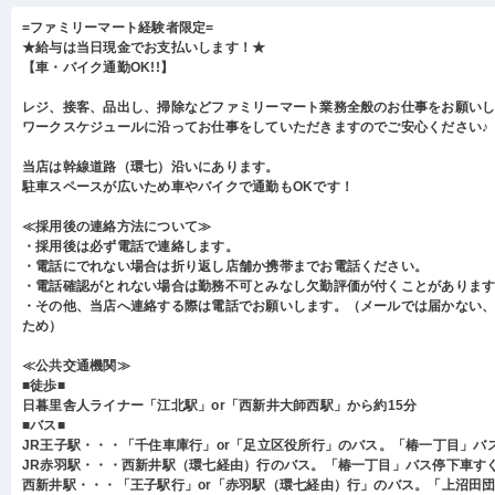
=ファミリーマート経験者限定=
★給与は当日現金でお支払いします！★
【車・バイク通勤OK!!】
レジ、接客、品出し、掃除などファミリーマート業務全般のお仕事をお願い
ワークスケジュールに沿ってお仕事をしていただきますのでご安心ください♪
当店は幹線道路（環七）沿いにあります。
駐車スペースが広いため車やバイクで通勤もOKです！
≪採用後の連絡方法について≫
・採用後は必ず電話で連絡します。
・電話にでれない場合は折り返し店舗か携帯までお電話ください。
・電話確認がとれない場合は勤務不可とみなし欠勤評価が付くことがありま
・その他、当店へ連絡する際は電話でお願いします。（メールでは届かない
ため）
≪公共交通機関≫
■徒歩■
日暮里舎人ライナー「江北駅」or「西新井大師西駅」から約15分
■バス■
JR王子駅・・・「千住車庫行」or「足立区役所行」のバス。「椿一丁目」バ
JR赤羽駅・・・西新井駅（環七経由）行のバス。「椿一丁目」バス停下車す
西新井駅・・・「王子駅行」or「赤羽駅（環七経由）行」のバス。「上沼田