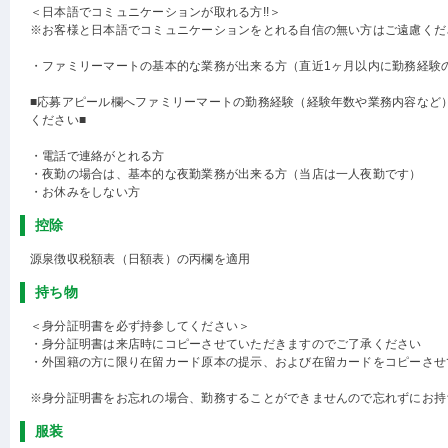
＜日本語でコミュニケーションが取れる方!!＞
※お客様と日本語でコミュニケーションをとれる自信の無い方はご遠慮くだ
・ファミリーマートの基本的な業務が出来る方（直近1ヶ月以内に勤務経験
■応募アピール欄へファミリーマートの勤務経験（経験年数や業務内容など
ください■
・電話で連絡がとれる方
・夜勤の場合は、基本的な夜勤業務が出来る方（当店は一人夜勤です）
・お休みをしない方
控除
源泉徴収税額表（日額表）の丙欄を適用
持ち物
＜身分証明書を必ず持参してください＞
・身分証明書は来店時にコピーさせていただきますのでご了承ください
・外国籍の方に限り在留カード原本の提示、および在留カードをコピーさせ
※身分証明書をお忘れの場合、勤務することができませんので忘れずにお持
服装