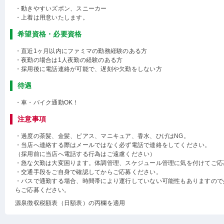
・動きやすいズボン、スニーカー
・上着は用意いたします。
希望資格・必要資格
・直近1ヶ月以内にファミマの勤務経験のある方
・夜勤の場合は1人夜勤の経験のある方
・採用後に電話連絡が可能で、遅刻や欠勤をしない方
待遇
・車・バイク通勤OK！
注意事項
・過度の茶髪、金髪、ピアス、マニキュア、香水、ひげはNG。
・当店へ連絡する際はメールではなく必ず電話で連絡をしてください。
（採用前に当店へ電話する行為はご遠慮ください）
・急な欠勤は大変困ります。体調管理、スケジュール管理に気を付けてご応
・交通手段をご自身で確認してからご応募ください。
・バスで通勤する場合、時間帯により運行していない可能性もありますので
らご応募ください。
源泉徴収税額表（日額表）の丙欄を適用