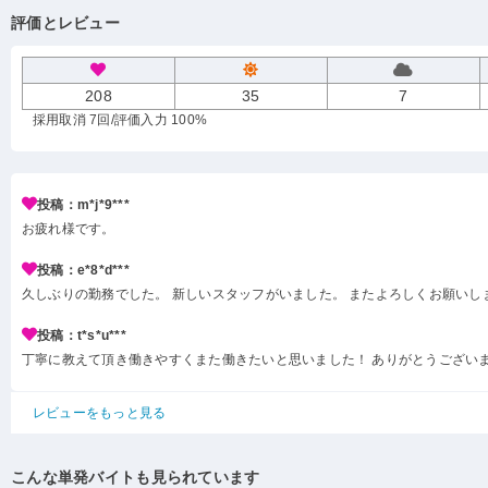
評価とレビュー
208
35
7
採用取消 7回
/評価入力 100%
投稿：m*j*9***
お疲れ様です。
投稿：e*8*d***
久しぶりの勤務でした。 新しいスタッフがいました。 またよろしくお願いし
投稿：t*s*u***
丁寧に教えて頂き働きやすくまた働きたいと思いました！ ありがとうござい
レビューをもっと見る
こんな単発バイトも見られています