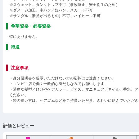
※スウェット、タンクトップ不可（事故防止、安全衛生のため）
※ダメージ加工、半パン／短パン、スカート不可
※サンダル（素足が出るもの）不可、ハイヒール不可
希望資格・必要資格
特にありません。
待遇
注意事項
・身分証明書を提示いただけない方の応募はご遠慮ください。
・コンビニ店で働く一般的な身だしなみでお願いします。
・過度な髪型／ひげやヘアカラー、ピアス、マニキュア／ネイル、香水、ア
ください。
・髪の長い方は、ヘアゴムなどをご持参いただき、きれいに結んでいただき
評価とレビュー