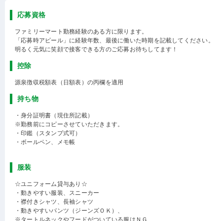
応募資格
ファミリーマート勤務経験のある方に限ります。
「応募時アピール」に経験年数、最後に働いた時期を記載してください。
明るく元気に笑顔で接客できる方のご応募お待ちしてます！
控除
源泉徴収税額表（日額表）の丙欄を適用
持ち物
・身分証明書（現住所記載）
※勤務前にコピーさせていただきます。
・印鑑（スタンプ式可）
・ボールペン、メモ帳
服装
☆ユニフォーム貸与あり☆
・動きやすい服装、スニーカー
・襟付きシャツ、長袖シャツ
・動きやすいパンツ（ジーンズＯＫ）、
※タートルネックやフードがついている服はＮＧ