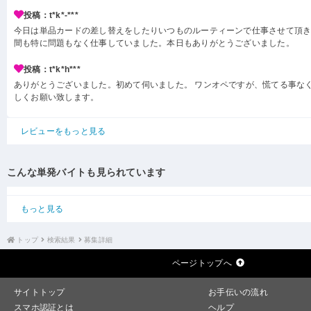
投稿：t*k*-***
今日は単品カードの差し替えをしたりいつものルーティーンで仕事させて頂き
間も特に問題もなく仕事していました。本日もありがとうございました。
投稿：t*k*h***
ありがとうございました。初めて伺いました。 ワンオペですが、慌てる事なく
しくお願い致します。
レビューをもっと見る
こんな単発バイトも見られています
もっと見る
トップ
検索結果
募集詳細
ページトップへ
サイトトップ
お手伝いの流れ
スマホ認証とは
ヘルプ