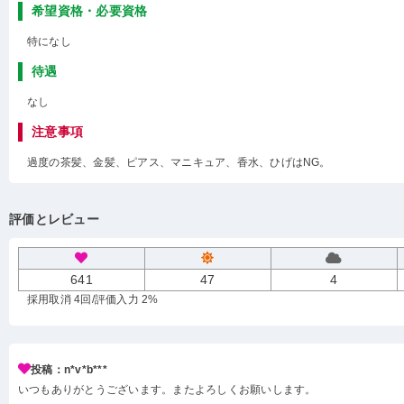
希望資格・必要資格
特になし
待遇
なし
注意事項
過度の茶髪、金髪、ピアス、マニキュア、香水、ひげはNG。
評価とレビュー
641
47
4
採用取消 4回
/評価入力 2%
投稿：n*v*b***
いつもありがとうございます。またよろしくお願いします。