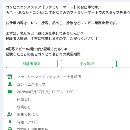
コンビニエンスストア【ファミリーマート】のお仕事です。
★:*:・°あなたとコンビに♪でおなじみのファミリーマートでのスタッフ募集☆:
お仕事内容は、レジ、接客、品出し、掃除などコンビニ業務全般です。
まずは、私たちと一緒にお仕事してみませんか？
経験者大歓迎、丁寧に指導しますので、ご安心ください！
■応募アピール欄にぜひ記載ください■
経験したことのあるコンビニ名とその就業期間
経験者優遇
男女歓迎
ファミリーマートシティタワー大井町店
コンビニスタッフ
2026年07月07日(火) 13:00～17:00
休憩なし
残業なし
募集人数 1人
時給 1,250円
700円まで実費支給