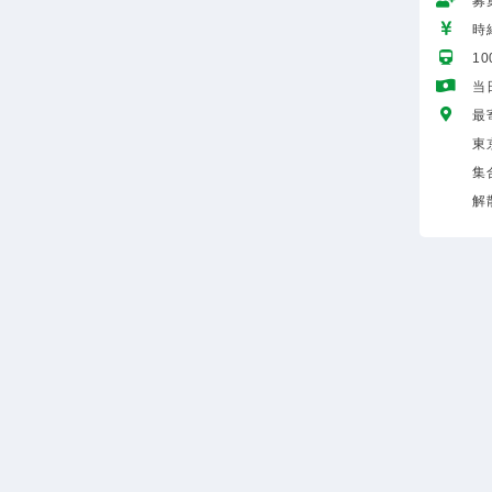
募
時給
1
当
最
東
集
解