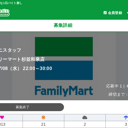
軽な1日バイト探し
会員登録
募集詳細
ニスタッフ
リーマート杉並和泉店
07/08（水） 22:00～30:00
応募中 1 |
締切まで：0
募集終了
313
21
2
3