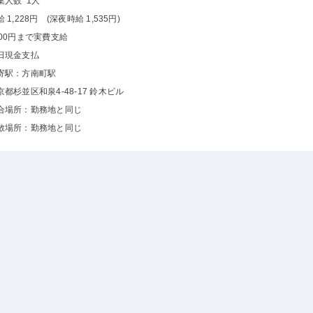
集人数 1人
 1,228円 (深夜時給 1,535円)
000円まで実費支給
日現金支払
寄駅：方南町駅
京都杉並区和泉4-48-17 鈴木ビル
合場所：勤務地と同じ
散場所：勤務地と同じ