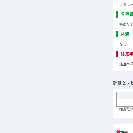
上着は
希望
特にな
待遇
なし
注意
過度の
評価とレ
採用取消
投稿：r*