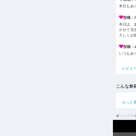
本日もあ
投稿：i*
本日は、
かせて頂
ろしくお
投稿：a*
いつもあ
レビュ
こんな単
もっと
トップ