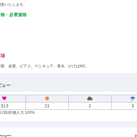
用意いたします。
資格・必要資格
し
事項
茶髪、金髪、ピアス、マニキュア、香水、ひげはNG。
ビュー
313
21
2
3
 2回
/評価入力 100%
i*o***
2