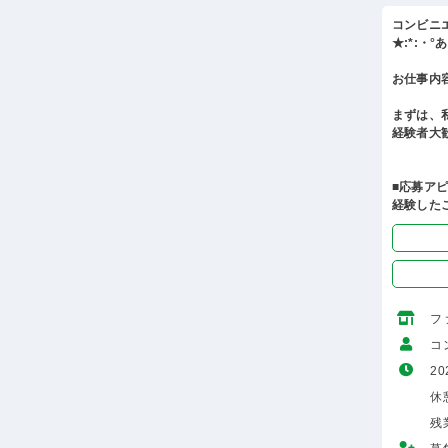
コンビニ
★:*:・
お仕事内
まずは、
経験者大
■応募ア
経験した
フ
コ
20
休憩
残