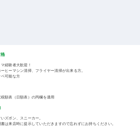
資格
ミマ経験者大歓迎！
コーヒーマシン清掃、フライヤー清掃が出来る方。
オペ可能な方
収税額表（日額表）の丙欄を適用
物
すいズボン、スニーカー。
明書は来店時に提示していただきますので忘れずにお持ちください。