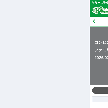
単発OKの手
コンビ
ファミ
2026/