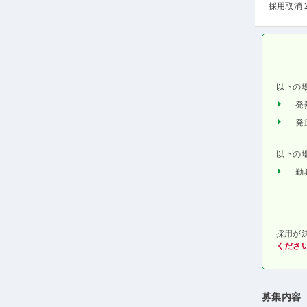
採用取消 
以下の
発
発
以下の
勤
採用が
くださ
募集内容