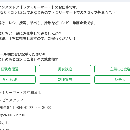
エンスストア【ファミリーマート】のお仕事です。
°あなたとコンビに♪でおなじみのファミリーマートでのスタッフ募集☆:*:・°
容は、レジ、接客、品出し、掃除などコンビニ業務全般です。
私たちと一緒にお仕事してみませんか？
歓迎、丁寧に指導しますので、ご安心ください！
ピール欄にぜひ記載ください■
ことのあるコンビニ名とその就業期間
経験者優遇
男女歓迎
主婦(夫)歓
学生歓迎
制服貸与
駅チカ
ァミリーマート杉並和泉店
ンビニスタッフ
26年07月08日(水) 22:00～30:00
:26:00～27:00
業なし