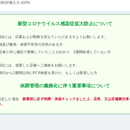
2回
/評価入力 100%
新型コロナウイルス感染症拡大防止について
場合には、応募および勤務を控えていただきますようお願いします。
熱及び微熱・体調不良等の症状がある方
症者と同じ施設で勤務していたことがわかり、2週間経過していない方
場合には、就業した店舗へご連絡をお願いします。
務日から2週間以内にPCR検査を受けた、もしくは罹患した方
体調管理の義務化に伴う重要事項について
決定した場合、
就業前に必ず体調・体温チェックをした上、店長、又は店舗責任者
い。