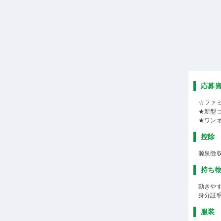
応募
☆ファ
★新型
★ワン
控除
源泉徴
持ち
動きや
身分証
服装