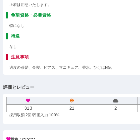
上着は用意いたします。
希望資格・必要資格
特になし
待遇
なし
注意事項
過度の茶髪、金髪、ピアス、マニキュア、香水、ひげはNG。
評価とレビュー
313
21
2
採用取消 2回
/評価入力 100%
投稿：r*i*o***