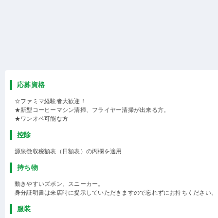
応募資格
☆ファミマ経験者大歓迎！
★新型コーヒーマシン清掃、フライヤー清掃が出来る方。
★ワンオペ可能な方
控除
源泉徴収税額表（日額表）の丙欄を適用
持ち物
動きやすいズボン、スニーカー。
身分証明書は来店時に提示していただきますので忘れずにお持ちください。
服装