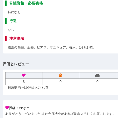
希望資格・必要資格
特になし
待遇
なし
注意事項
過度の茶髪、金髪、ピアス、マニキュア、香水、ひげはNG。
評価とレビュー
6
0
0
採用取消 --回
/評価入力 75%
投稿：t*l*g***
ありがとうございました.また今度機会があれば是非よろしくお願いします。