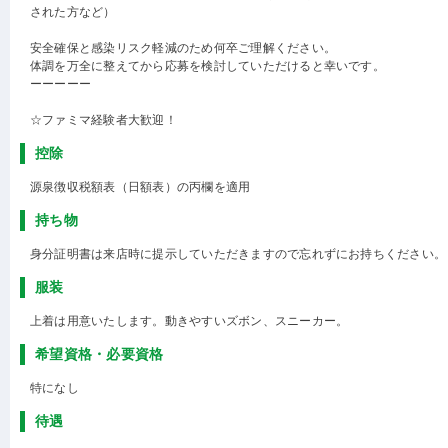
された方など）
安全確保と感染リスク軽減のため何卒ご理解ください。
体調を万全に整えてから応募を検討していただけると幸いです。
ーーーーー
☆ファミマ経験者大歓迎！
控除
源泉徴収税額表（日額表）の丙欄を適用
持ち物
身分証明書は来店時に提示していただきますので忘れずにお持ちください。
服装
上着は用意いたします。動きやすいズボン、スニーカー。
希望資格・必要資格
特になし
待遇