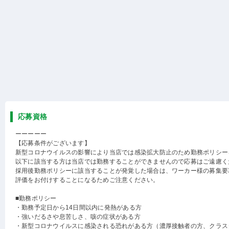
応募資格
ーーーーー
【応募条件がございます】
新型コロナウイルスの影響により当店では感染拡大防止のため勤務ポリシー
以下に該当する方は当店では勤務することができませんので応募はご遠慮く
採用後勤務ポリシーに該当することが発覚した場合は、ワーカー様の募集要
評価をお付けすることになるためご注意ください。
■勤務ポリシー
・勤務予定日から14日間以内に発熱がある方
・強いだるさや息苦しさ、咳の症状がある方
・新型コロナウイルスに感染される恐れがある方（濃厚接触者の方、クラス