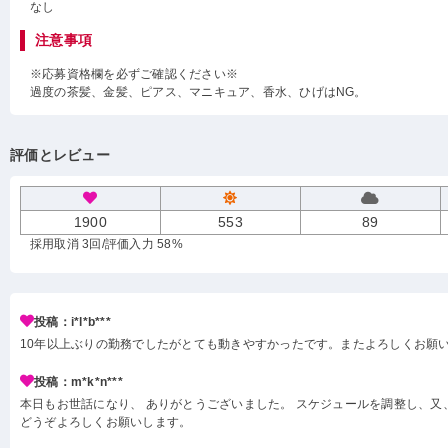
なし
注意事項
※応募資格欄を必ずご確認ください※
過度の茶髪、金髪、ピアス、マニキュア、香水、ひげはNG。
評価とレビュー
1900
553
89
採用取消 3回
/評価入力 58%
投稿：i*l*b***
10年以上ぶりの勤務でしたがとても動きやすかったです。またよろしくお願
投稿：m*k*n***
本日もお世話になり、 ありがとうございました。 スケジュールを調整し、又
どうぞよろしくお願いします。