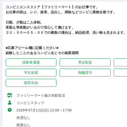
コンビニエンスストア【ファミリーマート】のお仕事です。
お仕事内容は、レジ、接客、品出し、掃除などコンビニ業務全般です。
日勤、夕勤は二人体制。
夜勤も準夜勤がいるので安心して働けます。
２２：００〜０５：００での募集の場合は、納品処理、洗い物も含まれます
■応募アピール欄に記載ください■
経験したことのあるコンビニ名とその就業期間
経験者優遇
男女歓迎
学生歓迎
制服貸与
髪型自由
ファミリーマート鵜の木駅前店
コンビニスタッフ
2026年07月12日(日) 12:00～17:00
休憩なし
残業なし