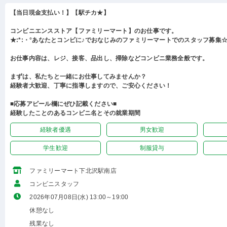
【当日現金支払い！】【駅チカ★】
コンビニエンスストア【ファミリーマート】のお仕事です。
★:*:・°あなたとコンビに♪でおなじみのファミリーマートでのスタッフ募集☆:
お仕事内容は、レジ、接客、品出し、掃除などコンビニ業務全般です。
まずは、私たちと一緒にお仕事してみませんか？
経験者大歓迎、丁寧に指導しますので、ご安心ください！
■応募アピール欄にぜひ記載ください■
経験したことのあるコンビニ名とその就業期間
経験者優遇
男女歓迎
学生歓迎
制服貸与
ファミリーマート下北沢駅南店
コンビニスタッフ
2026年07月08日(水) 13:00～19:00
休憩なし
残業なし