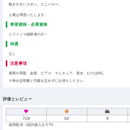
動きやすいズボン、スニーカー。
上着は用意いたします。
希望資格・必要資格
☆ファミマ経験者の方！
待遇
なし
注意事項
過度の茶髪、金髪、ピアス、マニキュア、香水、ひげはNG。
※身分証明書と印鑑を忘れずにお持ちください。
評価とレビュー
728
62
9
採用取消 --回
/評価入力 57%