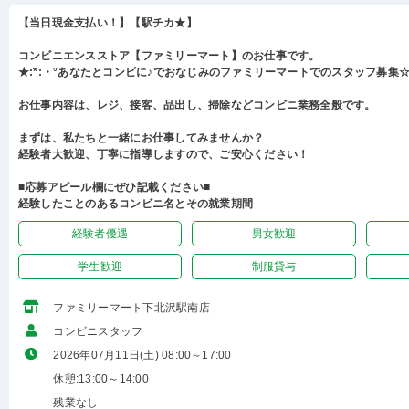
【当日現金支払い！】【駅チカ★】
コンビニエンスストア【ファミリーマート】のお仕事です。
★:*:・°あなたとコンビに♪でおなじみのファミリーマートでのスタッフ募集☆:
お仕事内容は、レジ、接客、品出し、掃除などコンビニ業務全般です。
まずは、私たちと一緒にお仕事してみませんか？
経験者大歓迎、丁寧に指導しますので、ご安心ください！
■応募アピール欄にぜひ記載ください■
経験したことのあるコンビニ名とその就業期間
経験者優遇
男女歓迎
学生歓迎
制服貸与
ファミリーマート下北沢駅南店
コンビニスタッフ
2026年07月11日(土) 08:00～17:00
休憩:13:00～14:00
残業なし