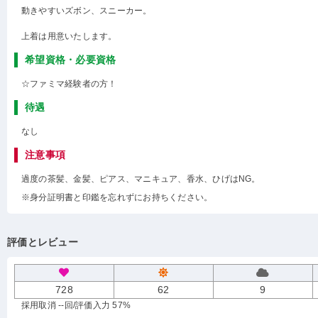
動きやすいズボン、スニーカー。
上着は用意いたします。
希望資格・必要資格
☆ファミマ経験者の方！
待遇
なし
注意事項
過度の茶髪、金髪、ピアス、マニキュア、香水、ひげはNG。
※身分証明書と印鑑を忘れずにお持ちください。
評価とレビュー
728
62
9
採用取消 --回
/評価入力 57%