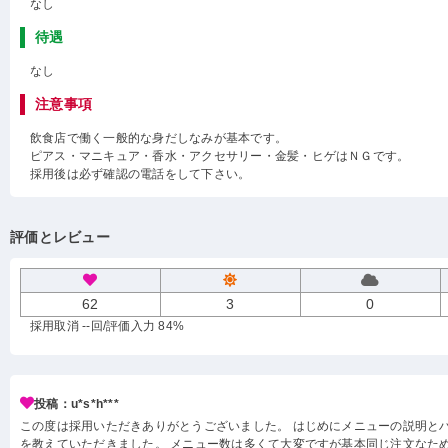
なし
待遇
なし
注意事項
飲食店で働く一般的な身だしなみが基本です。
ピアス・マニキュア・香水・アクセサリー・金髪・ヒゲはＮＧです。
採用後は必ず確認の電話をして下さい。
評価とレビュー
62
3
0
採用取消 --回
/評価入力 84%
投稿：u*s*h***
この度は採用いただきありがとうございました。 はじめにメニューの説明と
を教えていただきました。 メニュー数は多くて大変ですが基本同じ注文なため