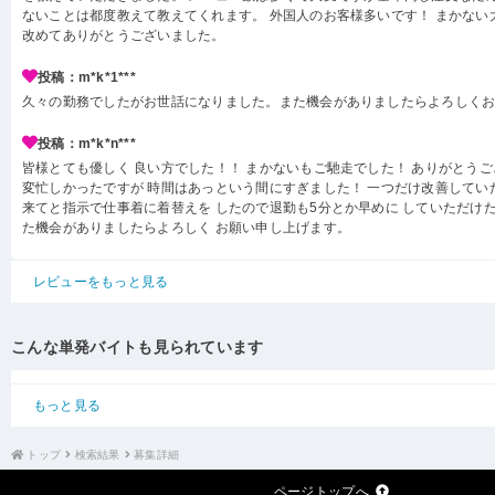
ないことは都度教えて教えてくれます。 外国人のお客様多いです！ まかない
改めてありがとうございました。
投稿：m*k*1***
久々の勤務でしたがお世話になりました。また機会がありましたらよろしく
投稿：m*k*n***
皆様とても優しく 良い方でした！！ まかないもご馳走でした！ ありがとうご
変忙しかったですが 時間はあっという間にすぎました！ 一つだけ改善していた
来てと指示で仕事着に着替えを したので退勤も5分とか早めに していただけ
た機会がありましたらよろしく お願い申し上げます。
レビューをもっと見る
こんな単発バイトも見られています
もっと見る
トップ
検索結果
募集詳細
ページトップへ