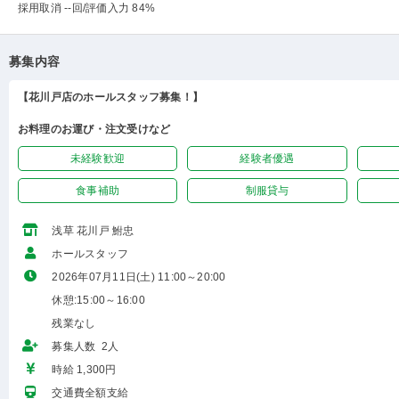
採用取消 --回
/評価入力 84%
募集内容
【花川戸店のホールスタッフ募集！】
お料理のお運び・注文受けなど
未経験歓迎
経験者優遇
食事補助
制服貸与
浅草 花川戸 鮒忠
ホールスタッフ
2026年07月11日(土) 11:00～20:00
休憩:15:00～16:00
残業なし
募集人数 2人
時給 1,300円
交通費全額支給