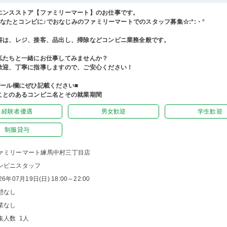
エンスストア【ファミリーマート】のお仕事です。
°あなたとコンビに♪でおなじみのファミリーマートでのスタッフ募集☆:*:・°
容は、レジ、接客、品出し、掃除などコンビニ業務全般です。
私たちと一緒にお仕事してみませんか？
歓迎、丁寧に指導しますので、ご安心ください！
ピール欄にぜひ記載ください■
ことのあるコンビニ名とその就業期間
経験者優遇
男女歓迎
学生歓迎
制服貸与
ァミリーマート練馬中村三丁目店
ンビニスタッフ
26年07月19日(日) 18:00～22:00
憩なし
業なし
集人数 1人