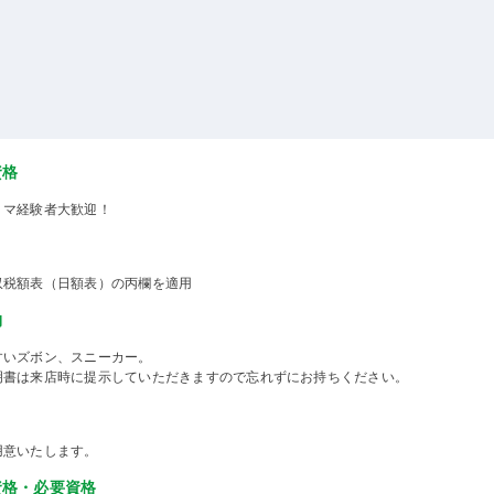
資格
ミマ経験者大歓迎！
収税額表（日額表）の丙欄を適用
物
すいズボン、スニーカー。
明書は来店時に提示していただきますので忘れずにお持ちください。
用意いたします。
資格・必要資格