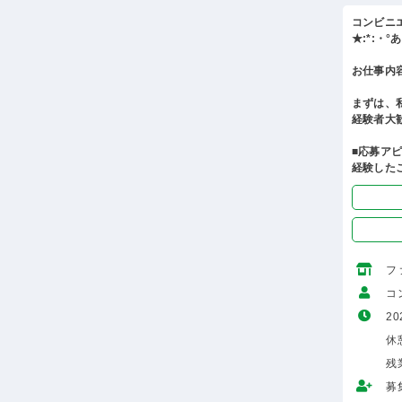
コンビニ
★:*:・
お仕事内
まずは、
経験者大
■応募ア
経験した
フ
コ
20
休
残
募