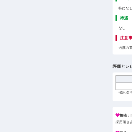
特にな
待遇
なし
注意
過度の
評価とレ
採用取消 
投稿：h*
採用頂き