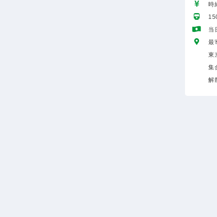
時給
1
当
最
東
集
解