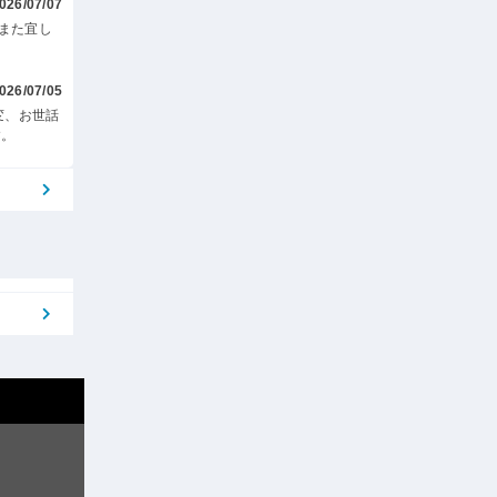
026/07/07
また宜し
026/07/05
変、お世話
す。