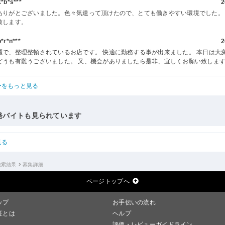
b*s***
2
ありがとございました。色々気遣って頂けたので、とても働きやすい環境でした。
致します。
r*n***
2
麗で、整理整頓されているお店です。 快適に勤務する事が出来ました。 本日は大
どうも有難うございました。 又、機会がありましたら是非、宜しくお願い致しま
ーをもっと見る
発バイトも見られています
見る
検索結果
募集詳細
ページトップへ
ップ
お手伝いの流れ
証とは
ヘルプ
評価・レビューガイドライン