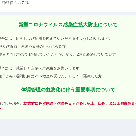
-回
/評価入力 74%
新型コロナウイルス感染症拡大防止について
場合には、応募および勤務を控えていただきますようお願いします。
熱及び微熱・体調不良等の症状がある方
症者と同じ施設で勤務していたことがわかり、2週間経過していない方
場合には、就業した店舗へご連絡をお願いします。
務日から2週間以内にPCR検査を受けた、もしくは罹患した方
体調管理の義務化に伴う重要事項について
決定した場合、
就業前に必ず体調・体温チェックをした上、店長、又は店舗責任者
い。