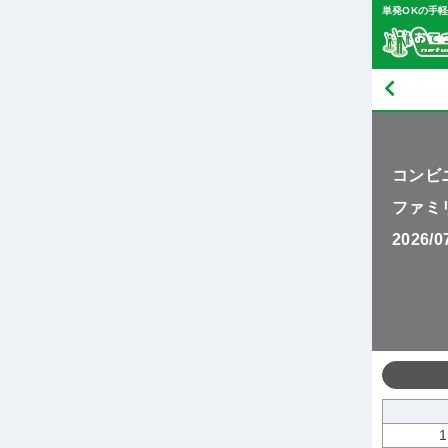
単発OKの手
コンビ
ファミ
2026/
1