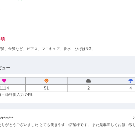
し
事項
茶髪、金髪など、ピアス、マニキュア、香水、ひげはNG。
ビュー
1114
51
2
4
--回
/評価入力 74%
r*m***
2
ありがとうございました とても働きやすい店舗様です。 また是非宜しくお願い致