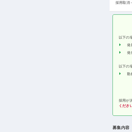
採用取消 -
以下の
発
発
以下の
勤
採用が
くださ
募集内容