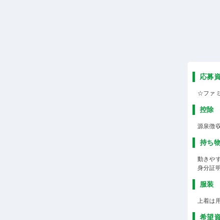
応募
☆ファ
控除
源泉徴
持ち
動きや
身分証
服装
上着は
希望