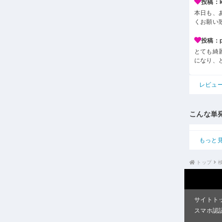
投稿：k*
本日も、
くお願い
投稿：p*
とても綺
になり、
レビュ
こんな単
もっと
トップ
サイトト
スマホ認