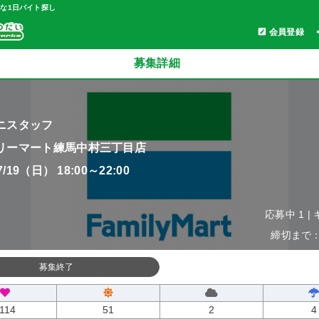
軽な1日バイト探し
会員登録
募集詳細
ニスタッフ
リーマート練馬中村三丁目店
07/19（日） 18:00～22:00
応募中 1 |
締切まで：0
募集終了
114
51
2
4