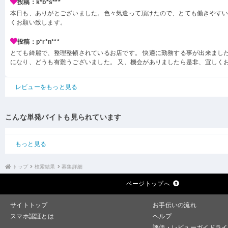
投稿：k*b*s***
本日も、ありがとございました。色々気遣って頂けたので、とても働きやす
くお願い致します。
投稿：p*r*n***
とても綺麗で、整理整頓されているお店です。 快適に勤務する事が出来ました
になり、どうも有難うございました。 又、機会がありましたら是非、宜しく
レビューをもっと見る
こんな単発バイトも見られています
もっと見る
トップ
検索結果
募集詳細
ページトップへ
サイトトップ
お手伝いの流れ
スマホ認証とは
ヘルプ
評価・レビューガイドライ