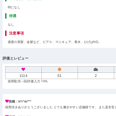
特になし
待遇
なし
注意事項
過度の茶髪、金髪など、ピアス、マニキュア、香水、ひげはNG。
評価とレビュー
1114
51
2
採用取消 --回
/評価入力 74%
投稿：h*r*m***
採用頂きありがとうございました とても働きやすい店舗様です。 また是非宜