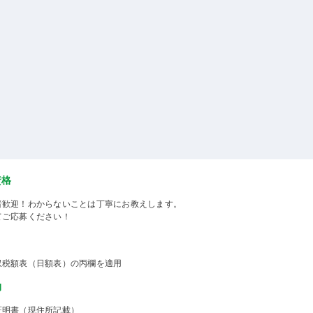
資格
者歓迎！わからないことは丁寧にお教えします。
てご応募ください！
収税額表（日額表）の丙欄を適用
物
証明書（現住所記載）