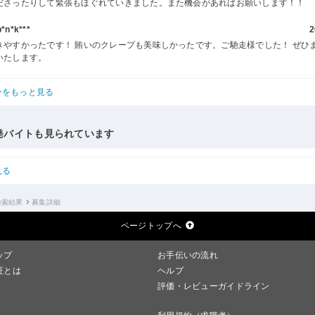
ださったりして緊張もほぐれていきました。また機会があればお願いします！！
n*k***
2
きやすかったです！ 賄いのクレープも美味しかったです。ご馳走様でした！ ぜひ
いたします。
ーをもっと見る
発バイトも見られています
見る
検索結果
募集詳細
ページトップへ
ップ
お手伝いの流れ
証とは
ヘルプ
評価・レビューガイドライン