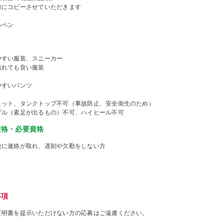
前にコピーさせていただきます
ルペン
やすい服装、スニーカー
汚れても良い服装
やすいパンツ
ェット、タンクトップ不可（事故防止、安全衛生のため）
ダル（素足が出るもの）不可、ハイヒール不可
資格・必要資格
後に連絡が取れ、遅刻や欠勤をしない方
事項
証明書を提示いただけない方の応募はご遠慮ください。