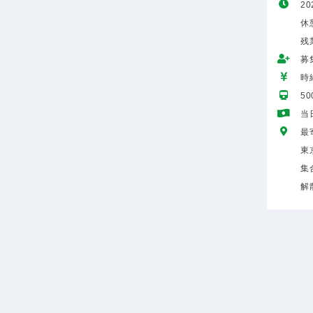
20
休
残
募
時給
5
当
最
東
集
解