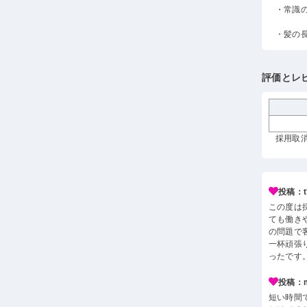
・常識
・髪の
評価とレ
採用取消
投稿：t*
この度は
ても働き
の問題で
一杯頑張
ったです
投稿：m*
短い時間