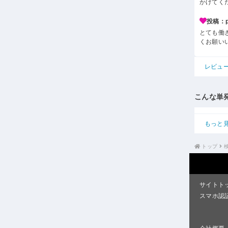
かけてく
投稿：p*
とても働
くお願い
レビュ
こんな単
もっと
トップ
サイトト
スマホ認