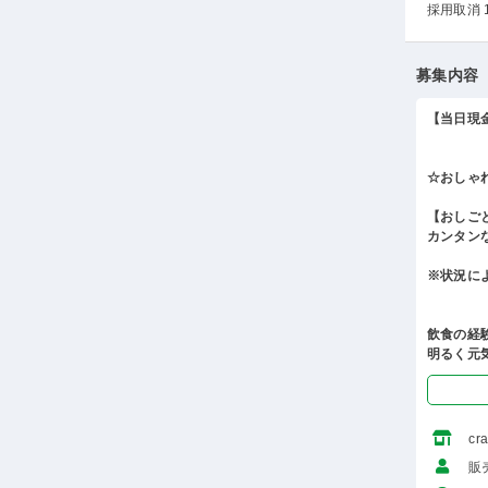
採用取消 
募集内容
【当日現
☆おしゃれ
【おしご
カンタン
※状況に
飲食の経
明るく元
cr
販