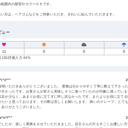
の範囲内の髪型やカラーＯＫです。
長い方は、ヘアゴムなどをご持参いただき、きれいに結んでいただきます。
ビュー
11
0
0
0
 1回
/評価入力 44%
r*z***
2
採用いただきありがとうございました。 業務は分かりやすく丁寧に教えて下さっ
やすかったです。お客さんが皆さん美味しそうに食べていたのが印象に残っていま
客足が少なく、あまりお役に立てずに申し訳なかったです。またよりお役に立てる
りたいと思っております。その際は宜しくお願いします。 賄いのクレープ、とて
。ありがとうございました。
n*i***
2
でしたが、楽しく業務をさせていただきました。店主さんの方もすごくお優しい方