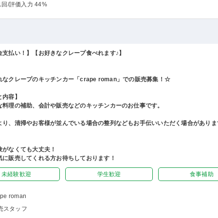
1回
/評価入力 44%
金支払い！】【お好きなクレープ食べれます♪】
なクレープのキッチンカー「crape roman」での販売募集！☆
と内容】
な料理の補助、会計や販売などのキッチンカーのお仕事です。
より、清掃やお客様が並んでいる場合の整列などもお手伝いいただく場合がありま
験がなくても大丈夫！
気に販売してくれる方お待ちしております！
未経験歓迎
学生歓迎
食事補助
ape roman
売スタッフ