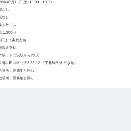
26年07月11日(土) 13:00～18:00
憩なし
業なし
集人数 1人
 1,300円
00円まで実費支給
日現金支払
寄駅：下北沢駅から約6分
京都世田谷区北沢2-33-12 「下北線路外 空き地」
合場所：勤務地と同じ
散場所：勤務地と同じ