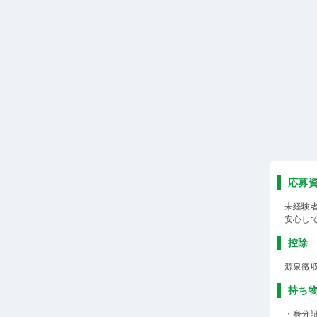
応募
未経験
安心し
控除
源泉徴
持ち
・身分