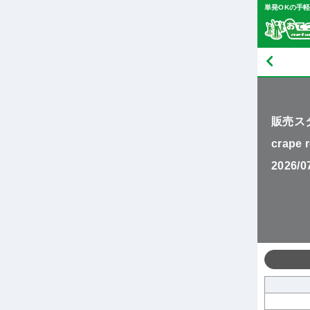
単発OKの手
販売ス
crape 
2026/