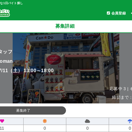
軽な1日バイト探し
会員登録
募集詳細
タッフ
roman
07/11（土） 13:00～18:00
応募中 3 |
締切まで：0
募集終了
11
0
0
0