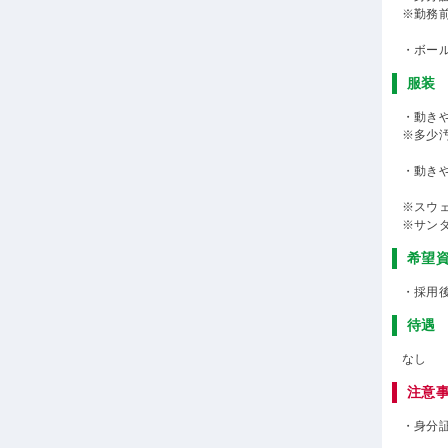
※勤務
・ボー
服装
・動き
※多少
・動き
※スウ
※サン
希望
・採用
待遇
なし
注意
・身分