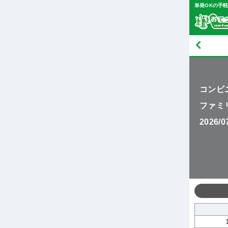
単発OKの手
コンビ
ファミ
2026/