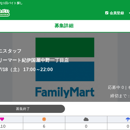
軽な1日バイト探し
会員登録
募集詳細
ニスタッフ
リーマート紀伊国屋中野一丁目店
07/18（土） 17:00～22:00
応募中 0 |
締切まで：0
募集終了
110
6
0
0