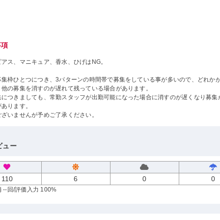
事項
ピアス、マニキュア、香水、ひげはNG。
募集枠ひとつにつき、3パターンの時間帯で募集をしている事が多いので、どれか
、他の募集を消すのが遅れて残っている場合があります。
集につきましても、常勤スタッフが出勤可能になった場合に消すのが遅くなり募集
があります。
ございませんが予めご了承ください。
ビュー
110
6
0
0
--回
/評価入力 100%