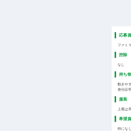
応募
ファミ
控除
なし
持ち
動きや
身分証
服装
上着は
希望
特にな