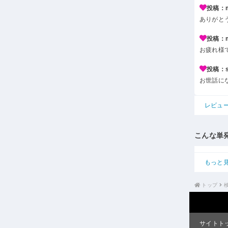
投稿：m*
ありがと
投稿：m*
お疲れ様
投稿：s*
お世話に
レビュ
こんな単
もっと
トップ
サイトト