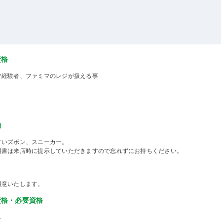
資格
マ経験者、ファミマのレジが扱える事
物
すいズボン、スニーカー。
明書は来店時に提示していただきますので忘れずにお持ちください。
用意いたします。
資格・必要資格
し