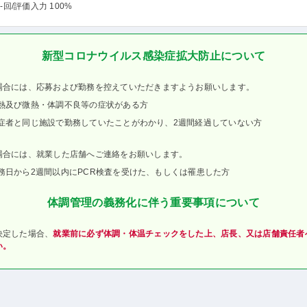
-回
/評価入力 100%
新型コロナウイルス感染症拡大防止について
場合には、応募および勤務を控えていただきますようお願いします。
熱及び微熱・体調不良等の症状がある方
症者と同じ施設で勤務していたことがわかり、2週間経過していない方
場合には、就業した店舗へご連絡をお願いします。
務日から2週間以内にPCR検査を受けた、もしくは罹患した方
体調管理の義務化に伴う重要事項について
決定した場合、
就業前に必ず体調・体温チェックをした上、店長、又は店舗責任者
い。