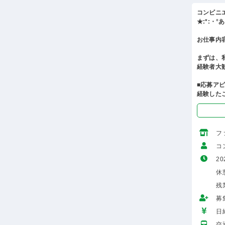
コンビニ
★:*:・
お仕事内
まずは、
経験者大
■応募ア
経験した
フ
コ
20
休
残
募
日給
交