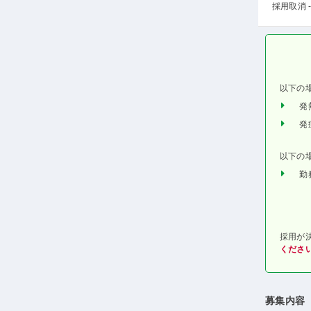
採用取消 -
以下の
発
発
以下の
勤
採用が
くださ
募集内容