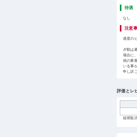
待遇
なし
注意
過度の
夕勤は
場合に
他の募
いる事
申し訳
評価とレ
採用取消 