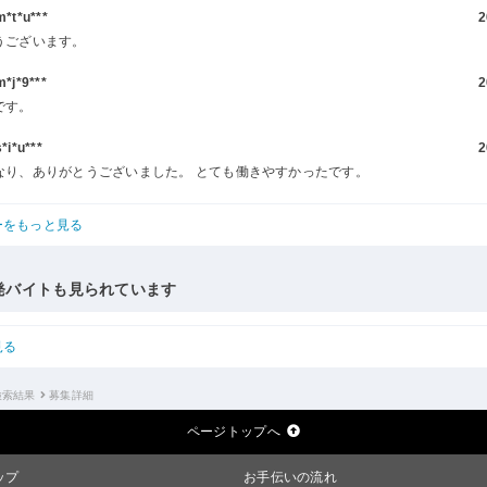
t*u***
2
うございます。
j*9***
2
です。
i*u***
2
なり、ありがとうございました。 とても働きやすかったです。
ーをもっと見る
発バイトも見られています
見る
検索結果
募集詳細
ページトップへ
ップ
お手伝いの流れ