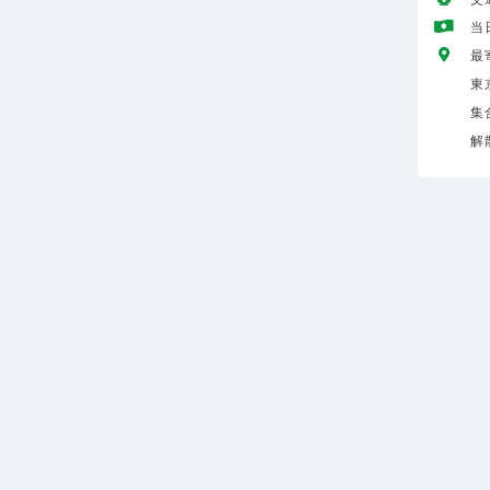
当
最
東
集
解