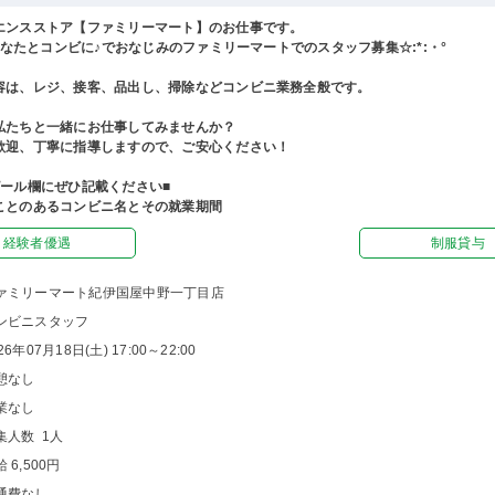
エンスストア【ファミリーマート】のお仕事です。
°あなたとコンビに♪でおなじみのファミリーマートでのスタッフ募集☆:*:・°
容は、レジ、接客、品出し、掃除などコンビニ業務全般です。
私たちと一緒にお仕事してみませんか？
歓迎、丁寧に指導しますので、ご安心ください！
ピール欄にぜひ記載ください■
ことのあるコンビニ名とその就業期間
経験者優遇
制服貸与
ァミリーマート紀伊国屋中野一丁目店
ンビニスタッフ
26年07月18日(土) 17:00～22:00
憩なし
業なし
集人数 1人
 6,500円
通費なし