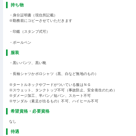
持ち物
・身分証明書（現住所記載）
※勤務前にコピーさせていただきます
・印鑑（スタンプ式可）
・ボールペン
服装
・黒いパンツ、黒い靴
・長袖シャツかポロシャツ（黒、白など無地のもの）
※タートルネックやフードがついている服はＮＧ
※スウェット、タンクトップ不可（事故防止、安全衛生のため）
※ダメージ加工、半パン／短パン、スカート不可
※サンダル（素足が出るもの）不可、ハイヒール不可
希望資格・必要資格
なし
待遇