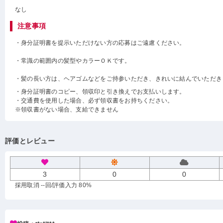
なし
注意事項
・身分証明書を提示いただけない方の応募はご遠慮ください。
・常識の範囲内の髪型やカラーＯＫです。
・髪の長い方は、ヘアゴムなどをご持参いただき、きれいに結んでいただき
・身分証明書のコピー、領収印と引き換えでお支払いします。
・交通費を使用した場合、必ず領収書をお持ちください。
※領収書がない場合、支給できません
評価とレビュー
3
0
0
採用取消 --回
/評価入力 80%