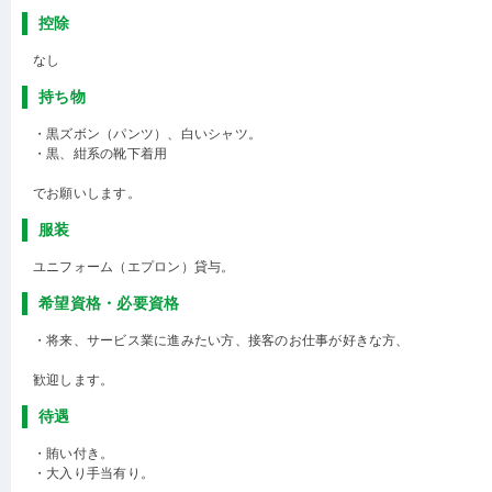
控除
なし
持ち物
・黒ズボン（パンツ）、白いシャツ。
・黒、紺系の靴下着用
でお願いします。
服装
ユニフォーム（エプロン）貸与。
希望資格・必要資格
・将来、サービス業に進みたい方、接客のお仕事が好きな方、
歓迎します。
待遇
・賄い付き。
・大入り手当有り。