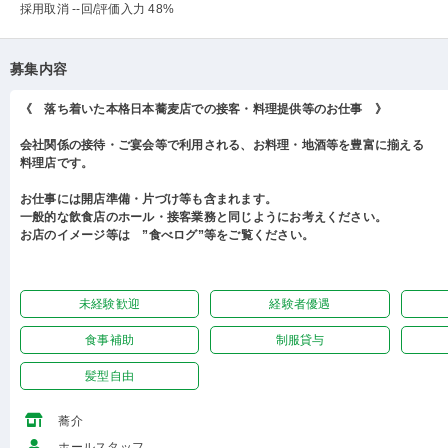
採用取消 --回
/評価入力 48%
募集内容
《 落ち着いた本格日本蕎麦店での接客・料理提供等のお仕事 》
会社関係の接待・ご宴会等で利用される、お料理・地酒等を豊富に揃える
料理店です。
お仕事には開店準備・片づけ等も含まれます。
一般的な飲食店のホール・接客業務と同じようにお考えください。
お店のイメージ等は ”食べログ”等をご覧ください。
未経験歓迎
経験者優遇
食事補助
制服貸与
髪型自由
蕎介
ホールスタッフ