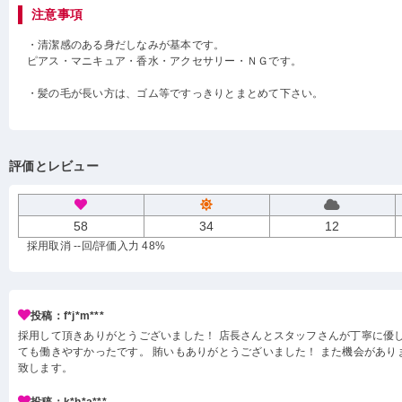
注意事項
・清潔感のある身だしなみが基本です。
ピアス・マニキュア・香水・アクセサリー・ＮＧです。
・髪の毛が長い方は、ゴム等ですっきりとまとめて下さい。
評価とレビュー
58
34
12
採用取消 --回
/評価入力 48%
投稿：f*j*m***
採用して頂きありがとうございました！ 店長さんとスタッフさんが丁寧に優
ても働きやすかったです。 賄いもありがとうございました！ また機会があり
致します。