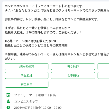
コンビニエンスストア【ファミリーマート】のお仕事です。
★:*:・°あなたとコンビに♪でおなじみのファミリーマートでのスタッフ募集☆:
お仕事内容は、レジ、接客、品出し、掃除などコンビニ業務全般です。
まずは、私たちと一緒にお仕事してみませんか？
経験者大歓迎、丁寧に指導しますので、ご安心ください！
■応募アピール欄にぜひ記載ください■
経験したことのあるコンビニ名とその就業期間
※採用後、連絡がつかないワーカーさんは採用キャンセルとさせて頂く場合
ださい。
経験者優遇
男女歓迎
学生歓迎
食事補助
髪型自由
ファミリーマート蓮根二丁目店
コンビニスタッフ
2026年07月24日(金) 12:00～22:00