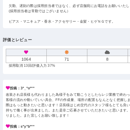
欠勤、遅刻の際は採用担当者ではなく、必ず店舗宛にお電話をお願いいたし
(採用担当者は常勤ではございません）
ピアス・マニキュア・香水・アクセサリー・金髪・ヒゲＮＧです。
評価とレビュー
1064
71
8
採用取消 13回
/評価入力 37%
投稿：3*_*o***
改装され店長様も代わりました為様子をみて動こうとしたらレジ業務で終わ
客様の流れや動いていい具合、FFの作成量、場所の配置もなんとなく把握し
際はもっと動きたいと思います！店長様はじめ交代のスタッフ様もとても良
持ちで働く事が出来ました。また是非ご応募させていただきたいと思います
りました。また宜しくお願い致します！
投稿：s*y*b***