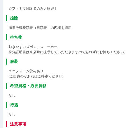
☆ファミマ経験者のみ大歓迎！
控除
源泉徴収税額表（日額表）の丙欄を適用
持ち物
動きやすいズボン、スニーカー。
身分証明書は来店時に提示していただきますので忘れずにお持ちください。
服装
ユニフォーム貸与あり
(ご自身のがあればご持参ください)
希望資格・必要資格
なし
待遇
なし
注意事項