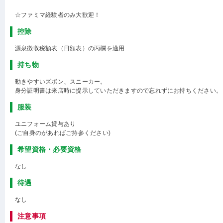
☆ファミマ経験者のみ大歓迎！
控除
源泉徴収税額表（日額表）の丙欄を適用
持ち物
動きやすいズボン、スニーカー。
身分証明書は来店時に提示していただきますので忘れずにお持ちください。
服装
ユニフォーム貸与あり
(ご自身のがあればご持参ください)
希望資格・必要資格
なし
待遇
なし
注意事項