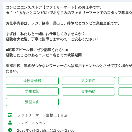
コンビニエンスストア【ファミリーマート】のお仕事です。
★:*:・°あなたとコンビに♪でおなじみのファミリーマートでのスタッフ募集☆:
お仕事内容は、レジ、接客、品出し、掃除などコンビニ業務全般です。
まずは、私たちと一緒にお仕事してみませんか？
経験者大歓迎、丁寧に指導しますので、ご安心ください！
■応募アピール欄にぜひ記載ください■
経験したことのあるコンビニ名とその就業期間
※採用後、連絡がつかないワーカーさんは採用キャンセルとさせて頂く場合
ださい。
経験者優遇
男女歓迎
学生歓迎
食事補助
髪型自由
ファミリーマート蓮根二丁目店
コンビニスタッフ
2026年07月25日(土) 12:00～22:00