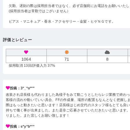
欠勤、遅刻の際は採用担当者ではなく、必ず店舗宛にお電話をお願いいたし
(採用担当者は常勤ではございません）
ピアス・マニキュア・香水・アクセサリー・金髪・ヒゲＮＧです。
評価とレビュー
1064
71
8
採用取消 13回
/評価入力 37%
投稿：3*_*o***
改装され店長様も代わりました為様子をみて動こうとしたらレジ業務で終わ
客様の流れや動いていい具合、FFの作成量、場所の配置もなんとなく把握し
際はもっと動きたいと思います！店長様はじめ交代のスタッフ様もとても良
持ちで働く事が出来ました。また是非ご応募させていただきたいと思います
りました。また宜しくお願い致します！
投稿：s*y*b***